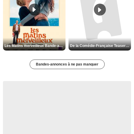
Les Matins merveilleux Bande-annonce VF
De la Comédie-Française Teaser VF
Bandes-annonces à ne pas manquer