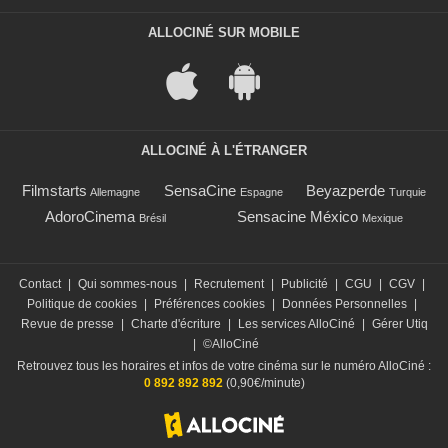
ALLOCINÉ SUR MOBILE
ALLOCINÉ À L'ÉTRANGER
Filmstarts
SensaCine
Beyazperde
Allemagne
Espagne
Turquie
AdoroCinema
Sensacine México
Brésil
Mexique
Contact
|
Qui sommes-nous
|
Recrutement
|
Publicité
|
CGU
|
CGV
|
Politique de cookies
|
Préférences cookies
|
Données Personnelles
|
Revue de presse
|
Charte d'écriture
|
Les services AlloCiné
|
Gérer Utiq
|
©AlloCiné
Retrouvez tous les horaires et infos de votre cinéma sur le numéro AlloCiné :
0 892 892 892
(0,90€/minute)