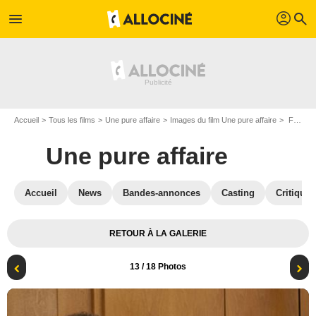
profil
menu
search
Accueil
Tous les films
Une pure affaire
Images du film Une pure affaire
François Damiens
Une pure affaire
Accueil
News
Bandes-annonces
Casting
Critiques
RETOUR À LA GALERIE
13
/ 18 Photos