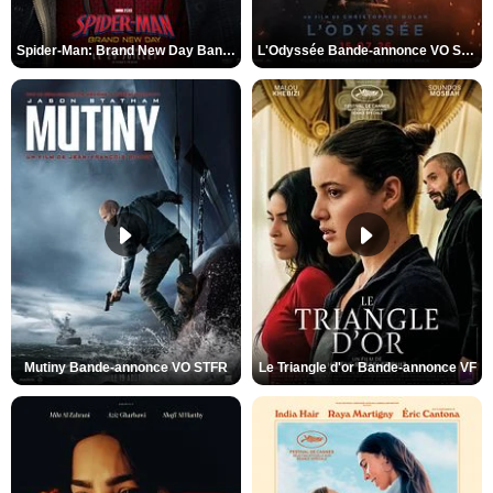
Spider-Man: Brand New Day Bande-annonce VO STFR
L'Odyssée Bande-annonce VO STFR
Mutiny Bande-annonce VO STFR
Le Triangle d'or Bande-annonce VF