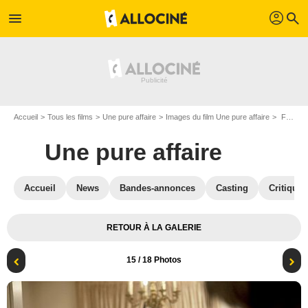
profil
menu
search
Accueil
Tous les films
Une pure affaire
Images du film Une pure affaire
François Damiens & Pascale Arbillot
Une pure affaire
Accueil
News
Bandes-annonces
Casting
Critiques
RETOUR À LA GALERIE
15
/ 18 Photos