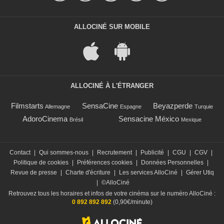
ALLOCINÉ SUR MOBILE
ALLOCINÉ À L'ÉTRANGER
Filmstarts
SensaCine
Beyazperde
Allemagne
Espagne
Turquie
AdoroCinema
Sensacine México
Brésil
Mexique
Contact
|
Qui sommes-nous
|
Recrutement
|
Publicité
|
CGU
|
CGV
|
Politique de cookies
|
Préférences cookies
|
Données Personnelles
|
Revue de presse
|
Charte d'écriture
|
Les services AlloCiné
|
Gérer Utiq
|
©AlloCiné
Retrouvez tous les horaires et infos de votre cinéma sur le numéro AlloCiné :
0 892 892 892
(0,90€/minute)