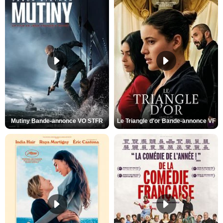
Mutiny Bande-annonce VO STFR
Le Triangle d'or Bande-annonce VF