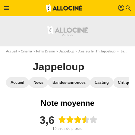
profil
menu
search
Accueil
Cinéma
Films Drame
Jappeloup
Avis sur le film Jappeloup
Jappeloup : Critique presse
Jappeloup
Accueil
News
Bandes-annonces
Casting
Critiques
Note moyenne
3,6
19 titres de presse