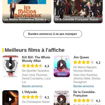
Les Matins merveilleux Bande-annonce VF
De la Comédie-Française Teaser VF
Bandes-annonces à ne pas manquer
Meilleurs films à l'affiche
Kill Bill: The Whole
Jim Queen
Bloody Affair
4,1
4,3
De Marco Nguyen,
De Quentin Tarantino
Nicolas Athane
Avec Uma Thurman,
Avec Alex Ramires,
David Carradine, Lucy
Jérémy Gillet, Shirley
Liu
Souagnon
Bande-annonce
Bande-annonce
L'Odyssée
De la Comédie-
Française
4,1
4,1
De Christopher Nolan