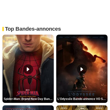
Top Bandes-annonces
Spider-Man: Brand New Day Bande-annonce VO STFR
L'Odyssée Bande-annonce VO STFR