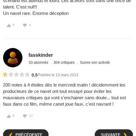
scénario est attendu et lourd. Les acteurs sont sans une once de
talent. C'est nul!!!
Un navet rare. Enorme déception
5
9
fasskinder
33 abonnés
304 critiques
Suivre son activité
0,5
Publiée le 13 mars 2013
200 notes à 4 étoiles dès le mercredi matin ! décidemment les
producteurs de ce navet ont tout essayé pour éviter les
mauvaises critiques qui vont s'enchainer sans doute... tout est
faux dans ce film, même canet joue faux, c'est navrant !
8
17
PRÉCÉDENTE
SUIVANTE