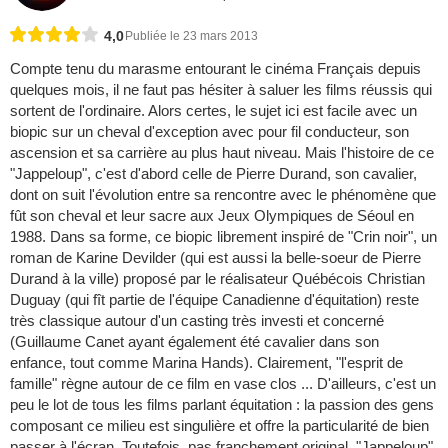
4,0
Publiée le 23 mars 2013
Compte tenu du marasme entourant le cinéma Français depuis
quelques mois, il ne faut pas hésiter à saluer les films réussis qui
sortent de l'ordinaire. Alors certes, le sujet ici est facile avec un
biopic sur un cheval d'exception avec pour fil conducteur, son
ascension et sa carrière au plus haut niveau. Mais l'histoire de ce
"Jappeloup", c'est d'abord celle de Pierre Durand, son cavalier,
dont on suit l'évolution entre sa rencontre avec le phénomène que
fût son cheval et leur sacre aux Jeux Olympiques de Séoul en
1988. Dans sa forme, ce biopic librement inspiré de "Crin noir", un
roman de Karine Devilder (qui est aussi la belle-soeur de Pierre
Durand à la ville) proposé par le réalisateur Québécois Christian
Duguay (qui fît partie de l'équipe Canadienne d'équitation) reste
très classique autour d'un casting très investi et concerné
(Guillaume Canet ayant également été cavalier dans son
enfance, tout comme Marina Hands). Clairement, "l'esprit de
famille" règne autour de ce film en vase clos ... D'ailleurs, c'est un
peu le lot de tous les films parlant équitation : la passion des gens
composant ce milieu est singulière et offre la particularité de bien
passer à l'écran. Toutefois, pas franchement original, "Jappeloup"