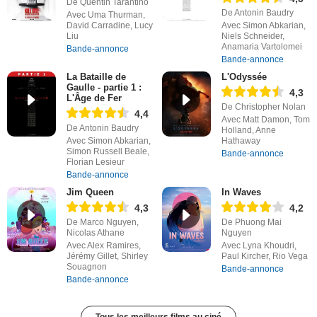
De Quentin Tarantino
De Antonin Baudry
Avec Uma Thurman,
David Carradine, Lucy
Avec Simon Abkarian,
Liu
Niels Schneider,
Anamaria Vartolomei
Bande-annonce
Bande-annonce
La Bataille de
L'Odyssée
Gaulle - partie 1 :
4,3
L'Âge de Fer
De Christopher Nolan
4,4
Avec Matt Damon, Tom
De Antonin Baudry
Holland, Anne
Avec Simon Abkarian,
Hathaway
Simon Russell Beale,
Bande-annonce
Florian Lesieur
Bande-annonce
Jim Queen
In Waves
4,3
4,2
De Marco Nguyen,
De Phuong Mai
Nicolas Athane
Nguyen
Avec Alex Ramires,
Avec Lyna Khoudri,
Jérémy Gillet, Shirley
Paul Kircher, Rio Vega
Souagnon
Bande-annonce
Bande-annonce