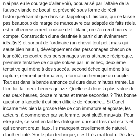
n'ai pas eu le courage d'aller voir), popularisé par l'affaire de la
fausse viande de boeuf, et présenté sous forme de récit
historique/dramatique dans ce Jappeloup. L'histoire, qui ne laisse
pas beaucoup de marge de manœuvre car adaptée de faits réels,
est malheureusement cousue de fil blanc, on s'en rend bien vite
compte. Construction d'une destinée à partir d'un événement
idéal(isé) et sortant de l'ordinaire (un cheval tout petit mais qui
saute bien haut !), développement des personnages chacun de
leur côté, rencontre des personnages sans attirance réciproque,
première tentative de couple soldée par un échec, deuxième
tentative qui mène à des succès, second échec qui mène à la
rupture, élément perturbateur, reformation héroïque du couple.
Tout est dans la bande annonce qui dure deux minutes trente. Le
film, lui, fait deux heures quinze. Quelle est donc la plus-value de
ces deux heures, douze minutes et trente secondes ? Très bonne
question à laquelle il est bien difficile de répondre... Si Canet
incarne très bien la grosse tête de con immature et égoïste, les
acteurs, à commencer par sa femme, sont plutôt mauvais. Pour
être juste, ce sont en fait les dialogues qui sont très mal écrits et
qui sonnent creux, faux. Ils manquent cruellement de naturel,
d'authenticité. Sur le plan technique, c'est très mal foutu. Dès les