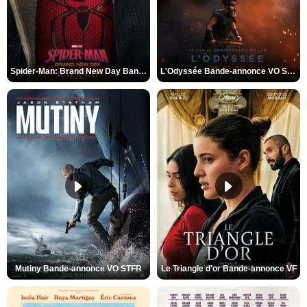
Spider-Man: Brand New Day Bande-annonce VO STFR
L'Odyssée Bande-annonce VO STFR
Mutiny Bande-annonce VO STFR
Le Triangle d'or Bande-annonce VF