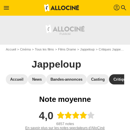
profil
menu
search
Accueil
Cinéma
Tous les films
Films Drame
Jappeloup
Critiques Jappeloup
Jappeloup
Accueil
News
Bandes-annonces
Casting
Critiques
Note moyenne
4,0
6857 notes
En savoir plus sur les notes spectateurs d'AlloCiné