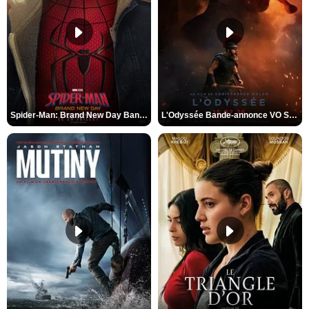
Spider-Man: Brand New Day Bande-annonce VO STFR
L'Odyssée Bande-annonce VO STFR