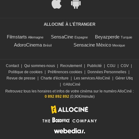
ALLOCINÉ À L'ÉTRANGER
Filmstarts
SensaCine
Beyazperde
Allemagne
Espagne
Turquie
AdoroCinema
Sensacine México
Brésil
Mexique
Contact
|
Qui sommes-nous
|
Recrutement
|
Publicité
|
CGU
|
CGV
|
Politique de cookies
|
Préférences cookies
|
Données Personnelles
|
Revue de presse
|
Charte d'écriture
|
Les services AlloCiné
|
Gérer Utiq
|
©AlloCiné
Retrouvez tous les horaires et infos de votre cinéma sur le numéro AlloCiné :
0 892 892 892
(0,90€/minute)