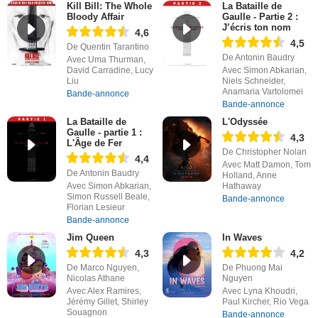
Kill Bill: The Whole
La Bataille de
Bloody Affair
Gaulle - Partie 2 :
J’écris ton nom
4,6
4,5
De Quentin Tarantino
De Antonin Baudry
Avec Uma Thurman,
David Carradine, Lucy
Avec Simon Abkarian,
Liu
Niels Schneider,
Anamaria Vartolomei
Bande-annonce
Bande-annonce
La Bataille de
L'Odyssée
Gaulle - partie 1 :
4,3
L'Âge de Fer
De Christopher Nolan
4,4
Avec Matt Damon, Tom
De Antonin Baudry
Holland, Anne
Avec Simon Abkarian,
Hathaway
Simon Russell Beale,
Bande-annonce
Florian Lesieur
Bande-annonce
Jim Queen
In Waves
4,3
4,2
De Marco Nguyen,
De Phuong Mai
Nicolas Athane
Nguyen
Avec Alex Ramires,
Avec Lyna Khoudri,
Jérémy Gillet, Shirley
Paul Kircher, Rio Vega
Souagnon
Bande-annonce