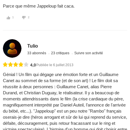
Parce que même Jappeloup fait caca.
1
2
Tulio
33 abonnés
23 critiques
Suivre son activité
4,0
Publiée le 6 juillet 2013
Génial ! Un film qui dégage une émotion forte et un Guillaume
Canet au sommet de sa forme (et de son art) ! Le film doit sa
réussite à deux personnes : Guillaume Canet, alias Pierre
Durand, et Christian Duguay, le réalisateur. Il y a beaucoup de
moments attendrissants dans le film (la crise cardiaque du père,
magnifiquement interprété par Daniel Auteil, l’annonce de l'arrivée
du bébé, etc...). "Jappeloup" est un peu notre "Rambo" français
oserais-je dire (héros arrogant et sûr de lui qui reprend du service,
défaite, découragement, puis retour fracassant sur le ring et
victoire spectaculaire). L'histoire d'un homme qui doit choisir entre