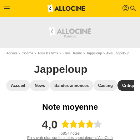
profil
menu
search
Accueil
Cinéma
Tous les films
Films Drame
Jappeloup
Avis Jappeloup
Avi
Jappeloup
Accueil
News
Bandes-annonces
Casting
Critiques
Note moyenne
4,0
6857 notes
En savoir plus sur les notes spectateurs d'AlloCiné