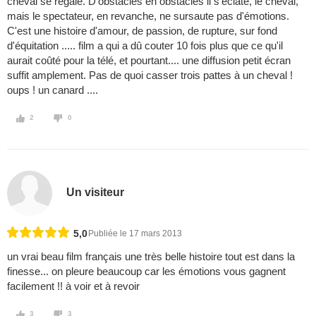
cheval se régale. D'obstacles en obstacles il s'éclate, le cheval,
mais le spectateur, en revanche, ne sursaute pas d'émotions.
C'est une histoire d'amour, de passion, de rupture, sur fond
d'équitation ..... film a qui a dû couter 10 fois plus que ce qu'il
aurait coûté pour la télé, et pourtant.... une diffusion petit écran
suffit amplement. Pas de quoi casser trois pattes à un cheval !
oups ! un canard ....
2
0
Un visiteur
5,0
Publiée le 17 mars 2013
un vrai beau film français une très belle histoire tout est dans la
finesse... on pleure beaucoup car les émotions vous gagnent
facilement !! à voir et à revoir
3
3