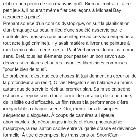
et il n'a rien perdu de son mauvais goût. Bien au contraire, à ce
petit jeu-là, il pourrait même filer des leçons à Michael Bay
(j'exagère à peine).
Prenant source d'un comics dystopique, on suit la planification
d'un braquage au beau milieu d'une société asservie par le
contrôle des masses (une puce intégrée au cerveau empêchera
tout acte jugé criminel). il y avait matière à livrer une peinture à
mi-chemin entre Tueurs-nés et Paul Verhoeven, du moins à mon
sens. Bref, tous les éléments pour passer un bon savon aux
dérives sécuritaires et autres insanités liberticides commises
"pour le bien de tous".
Le problème, c'est que ces choses-là (qui donnent du cœur ou de
la profondeur à un récit), Olivier Megaton s'en balance au moins
autant que de servir le récit au premier plan. Sa mise en scène
est un vrai repoussoir à toute forme de narration, de cohérence,
de lisibilité ou d'efficacité. Le film réussit la performance d'être
irregardable à chaque scène. Oui, même lors de simples
séquences dialoguées. À coups de caméras à l'épaule
abominables, de découpages infects et d'une photographie
malpropre, la réalisation oscille entre vulgarité crasse et déviance
formelle. À titre d'exemples, les transitions ou SnorriCam -