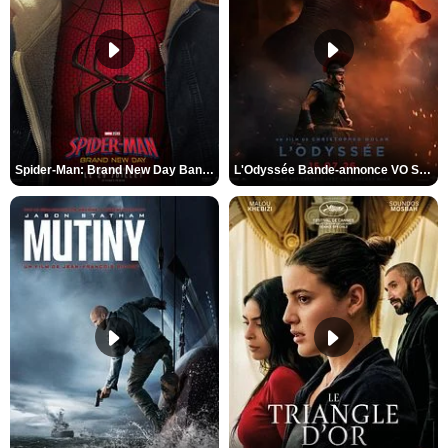
Spider-Man: Brand New Day Bande-annonce VO STFR
L'Odyssée Bande-annonce VO STFR