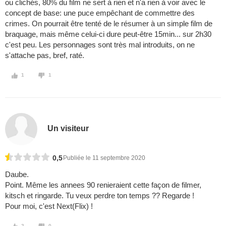
ou clichés, 80% du film ne sert à rien et n'a rien à voir avec le
concept de base: une puce empêchant de commettre des
crimes. On pourrait être tenté de le résumer à un simple film de
braquage, mais même celui-ci dure peut-être 15min... sur 2h30
c'est peu. Les personnages sont très mal introduits, on ne
s'attache pas, bref, raté.
1
1
Un visiteur
0,5
Publiée le 11 septembre 2020
Daube.
Point. Même les annees 90 renieraient cette façon de filmer,
kitsch et ringarde. Tu veux perdre ton temps ?? Regarde !
Pour moi, c'est Next(Flix) !
2
0