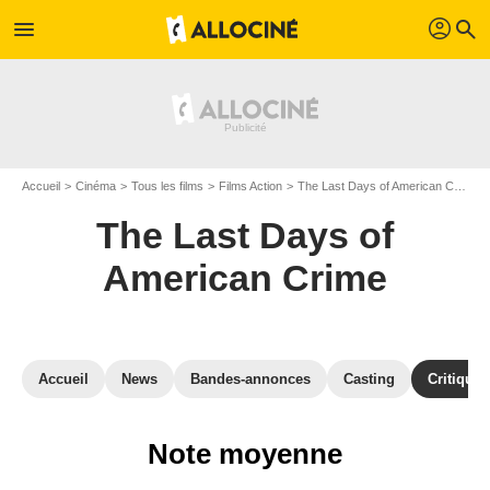
profil
menu
search
Accueil
Cinéma
Tous les films
Films Action
The Last Days of American Crime
The Last Days of
American Crime
Accueil
News
Bandes-annonces
Casting
Critiques
Note moyenne