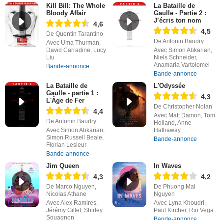
Kill Bill: The Whole
La Bataille de
Bloody Affair
Gaulle - Partie 2 :
J’écris ton nom
4,6
4,5
De Quentin Tarantino
De Antonin Baudry
Avec Uma Thurman,
David Carradine, Lucy
Avec Simon Abkarian,
Liu
Niels Schneider,
Anamaria Vartolomei
Bande-annonce
Bande-annonce
La Bataille de
L'Odyssée
Gaulle - partie 1 :
4,3
L'Âge de Fer
De Christopher Nolan
4,4
Avec Matt Damon, Tom
De Antonin Baudry
Holland, Anne
Avec Simon Abkarian,
Hathaway
Simon Russell Beale,
Bande-annonce
Florian Lesieur
Bande-annonce
Jim Queen
In Waves
4,3
4,2
De Marco Nguyen,
De Phuong Mai
Nicolas Athane
Nguyen
Avec Alex Ramires,
Avec Lyna Khoudri,
Jérémy Gillet, Shirley
Paul Kircher, Rio Vega
Souagnon
Bande-annonce