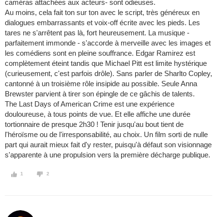
caméras attachées aux acteurs- sont odieuses.
Au moins, cela fait ton sur ton avec le script, très généreux en
dialogues embarrassants et voix-off écrite avec les pieds. Les
tares ne s'arrêtent pas là, fort heureusement. La musique -
parfaitement immonde - s'accorde à merveille avec les images et
les comédiens sont en pleine souffrance. Edgar Ramirez est
complètement éteint tandis que Michael Pitt est limite hystérique
(curieusement, c'est parfois drôle). Sans parler de Sharlto Copley,
cantonné à un troisième rôle insipide au possible. Seule Anna
Brewster parvient à tirer son épingle de ce gâchis de talents.
The Last Days of American Crime est une expérience
douloureuse, à tous points de vue. Et elle affiche une durée
tortionnaire de presque 2h30 ! Tenir jusqu'au bout tient de
l'héroïsme ou de l'irresponsabilité, au choix. Un film sorti de nulle
part qui aurait mieux fait d'y rester, puisqu'à défaut son visionnage
s'apparente à une propulsion vers la première décharge publique.
1
2