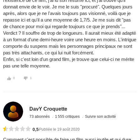
l'existence de ce film, j'ai lu son résumé ici, et j'ai trouvé qu'il
donnait envie de le voir. Je me le suis "procuré". Quelques jours
après, alors que je ne l'avais toujours pas visionné, voilà que je
repasse ici et qu'il a une moyenne de 1,7/5. Je me suis dit "pas
de chance pour moi qui regarde toujours ce que je prends"...
Verdict ? Il souffre de trop de longueurs. Il aurait mieux été adapté
à un format d'une demi-heure voire une heure en moins. L'intrigue
comporte du suspens mais les personnages principaux ne sont
pas très attachants, ce qui lui nuit forcément.
Enfin, si c'est loin d'un grand film, je trouve que celui-ci ne mérite
pas une telle moyenne.
0
1
DavY Croquette
73 abonnés
1 555 critiques
Suivre son activité
0,5
Publiée le 19 août 2020
Comment c'est possible de faire un film aussi inutile et qui dure