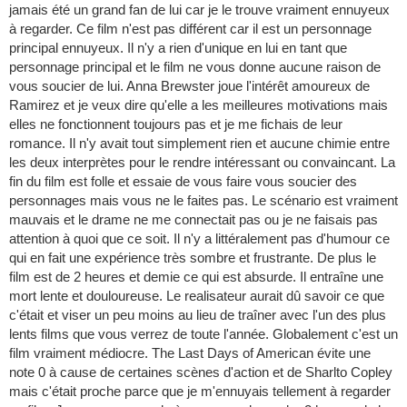
jamais été un grand fan de lui car je le trouve vraiment ennuyeux
à regarder. Ce film n'est pas différent car il est un personnage
principal ennuyeux. Il n'y a rien d'unique en lui en tant que
personnage principal et le film ne vous donne aucune raison de
vous soucier de lui. Anna Brewster joue l'intérêt amoureux de
Ramirez et je veux dire qu'elle a les meilleures motivations mais
elles ne fonctionnent toujours pas et je me fichais de leur
romance. Il n'y avait tout simplement rien et aucune chimie entre
les deux interprètes pour le rendre intéressant ou convaincant. La
fin du film est folle et essaie de vous faire vous soucier des
personnages mais vous ne le faites pas. Le scénario est vraiment
mauvais et le drame ne me connectait pas ou je ne faisais pas
attention à quoi que ce soit. Il n'y a littéralement pas d'humour ce
qui en fait une expérience très sombre et frustrante. De plus le
film est de 2 heures et demie ce qui est absurde. Il entraîne une
mort lente et douloureuse. Le realisateur aurait dû savoir ce que
c'était et viser un peu moins au lieu de traîner avec l'un des plus
lents films que vous verrez de toute l'année. Globalement c'est un
film vraiment médiocre. The Last Days of American évite une
note 0 à cause de certaines scènes d'action et de Sharlto Copley
mais c'était proche parce que je m'ennuyais tellement à regarder