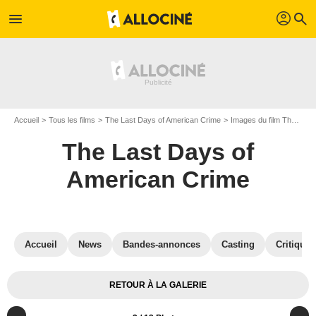
profil
menu
search
Accueil
Tous les films
The Last Days of American Crime
Images du film The Last Days of American Crime
The Last Days of
American Crime
Accueil
News
Bandes-annonces
Casting
Critiques
RETOUR À LA GALERIE