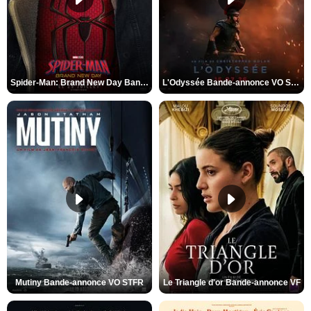
Spider-Man: Brand New Day Bande-annonce VO STFR
L'Odyssée Bande-annonce VO STFR
Mutiny Bande-annonce VO STFR
Le Triangle d'or Bande-annonce VF