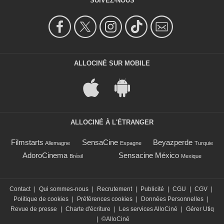
SUIVEZ-NOUS
ALLOCINÉ SUR MOBILE
ALLOCINÉ À L'ÉTRANGER
Filmstarts
SensaCine
Beyazperde
Allemagne
Espagne
Turquie
AdoroCinema
Sensacine México
Brésil
Mexique
Contact
|
Qui sommes-nous
|
Recrutement
|
Publicité
|
CGU
|
CGV
|
Politique de cookies
|
Préférences cookies
|
Données Personnelles
|
Revue de presse
|
Charte d'écriture
|
Les services AlloCiné
|
Gérer Utiq
|
©AlloCiné