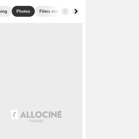
ming
Photos
Films similaires