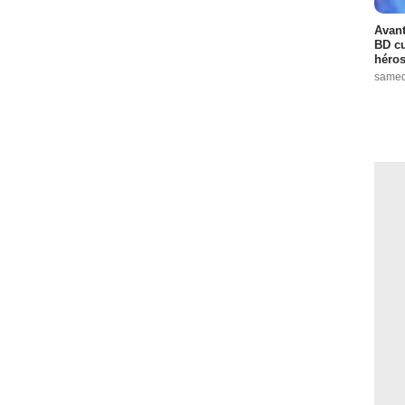
Avant
BD cu
héros
samed