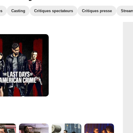
es
Casting
Critiques spectateurs
Critiques presse
Strea