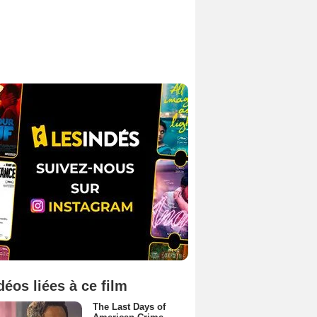
déos liées à ce film
The Last Days of