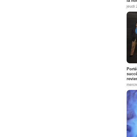
la no
jeudi
Porté
succè
revie
mercre