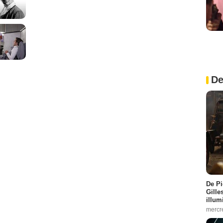
De
De Pi
Gille
illum
mercr