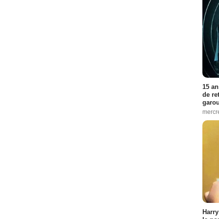
15 an
de re
garo
mercre
Harry