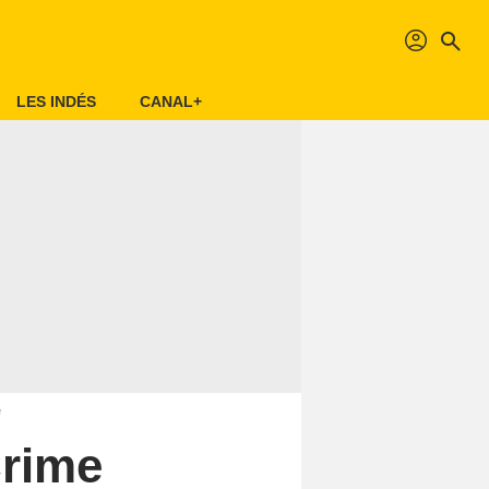
profil
search
LES INDÉS
CANAL+
e
Crime