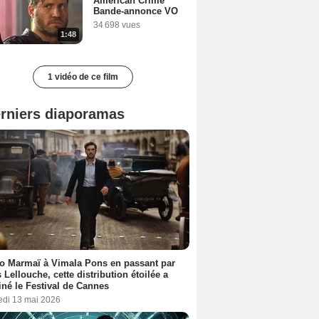
American Crime
Bande-annonce VO
34 698 vues
1:48
1 vidéo de ce film
rniers diaporamas
o Marmaï à Vimala Pons en passant par
s Lellouche, cette distribution étoilée a
iné le Festival de Cannes
edi 13 mai 2026