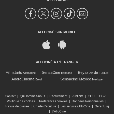
SUIVEZ-NOUS
ALLOCINÉ SUR MOBILE
ALLOCINÉ À L'ÉTRANGER
Filmstarts
SensaCine
Beyazperde
Allemagne
Espagne
Turquie
AdoroCinema
Sensacine México
Brésil
Mexique
Contact
|
Qui sommes-nous
|
Recrutement
|
Publicité
|
CGU
|
CGV
|
Politique de cookies
|
Préférences cookies
|
Données Personnelles
|
Revue de presse
|
Charte d'écriture
|
Les services AlloCiné
|
Gérer Utiq
|
©AlloCiné