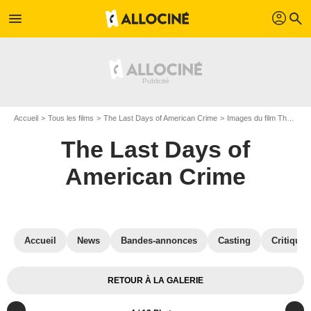
profil
menu
search
Accueil
Tous les films
The Last Days of American Crime
Images du film The Last Days of American Crime
The Last Days of
American Crime
Accueil
News
Bandes-annonces
Casting
Critiques
RETOUR À LA GALERIE