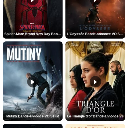
Spider-Man: Brand New Day Bande-annonce VO STFR
L'Odyssée Bande-annonce VO STFR
Mutiny Bande-annonce VO STFR
Le Triangle d'or Bande-annonce VF