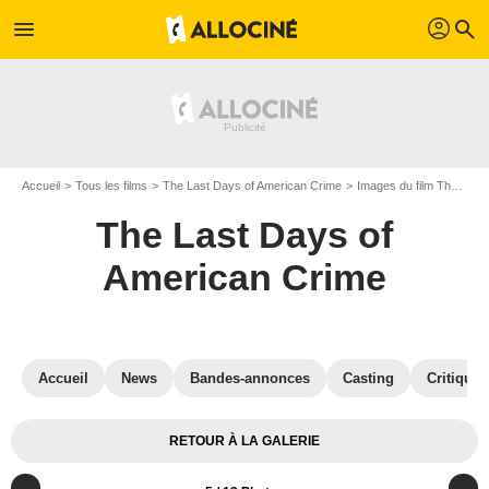
profil
menu
search
Accueil
Tous les films
The Last Days of American Crime
Images du film The Last Days of American Crime
The Last Days of
American Crime
Accueil
News
Bandes-annonces
Casting
Critiques
RETOUR À LA GALERIE