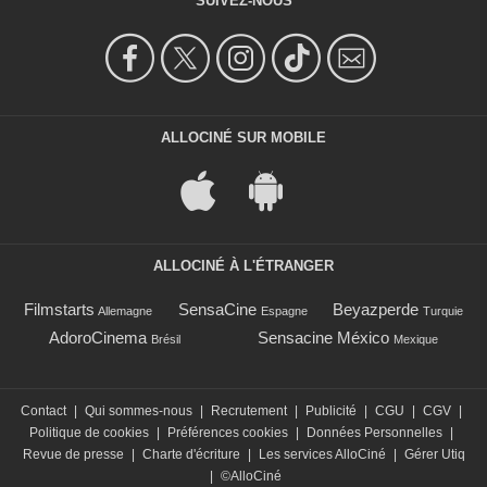
SUIVEZ-NOUS
ALLOCINÉ SUR MOBILE
ALLOCINÉ À L'ÉTRANGER
Filmstarts
SensaCine
Beyazperde
Allemagne
Espagne
Turquie
AdoroCinema
Sensacine México
Brésil
Mexique
Contact
|
Qui sommes-nous
|
Recrutement
|
Publicité
|
CGU
|
CGV
|
Politique de cookies
|
Préférences cookies
|
Données Personnelles
|
Revue de presse
|
Charte d'écriture
|
Les services AlloCiné
|
Gérer Utiq
|
©AlloCiné