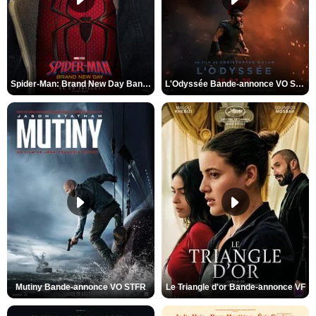
Spider-Man: Brand New Day Bande-annonce VO STFR
L'Odyssée Bande-annonce VO STFR
Mutiny Bande-annonce VO STFR
Le Triangle d'or Bande-annonce VF