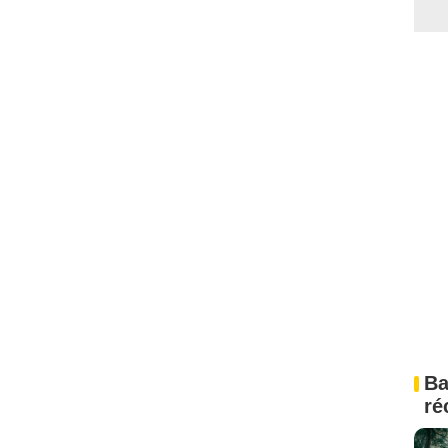
Ba
ré