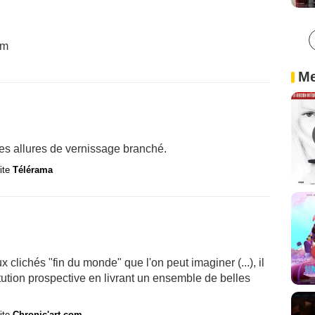
om
Me
es allures de vernissage branché.
site
Télérama
 clichés "fin du monde" que l'on peut imaginer (...), il
tution prospective en livrant un ensemble de belles
site
Chronic'art.com