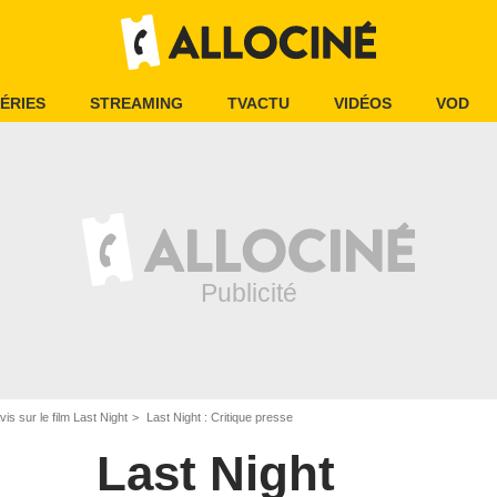
ÉRIES
STREAMING
TVACTU
VIDÉOS
VOD
vis sur le film Last Night
Last Night : Critique presse
Last Night