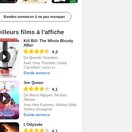
Bandes-annonces à ne pas manquer
illeurs films à l'affiche
Kill Bill: The Whole Bloody
Affair
4,3
De Quentin Tarantino
Avec Uma Thurman, David
Carradine, Lucy Liu
Bande-annonce
Jim Queen
4,1
De Marco Nguyen, Nicolas
Athane
Avec Alex Ramires, Jérémy Gillet,
Shirley Souagnon
Bande-annonce
L'Odyssée
4,1