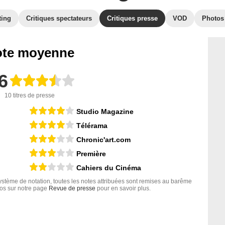
ting
Critiques spectateurs
Critiques presse
VOD
Photos
te moyenne
6
10 titres de presse
Studio Magazine
Télérama
Chronic'art.com
Première
Cahiers du Cinéma
tème de notation, toutes les notes attribuées sont remises au barême
nfos sur notre page
Revue de presse
pour en savoir plus.