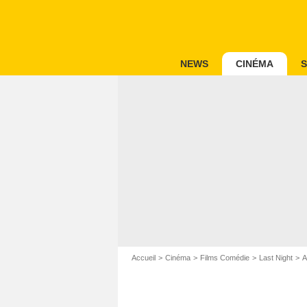
NEWS
CINÉMA
S
Accueil
Cinéma
Films Comédie
Last Night
A