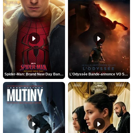
Spider-Man: Brand New Day Bande-annonce VO STFR
L'Odyssée Bande-annonce VO STFR