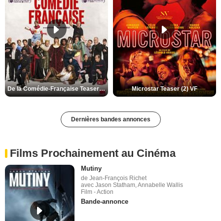
De la Comédie-Française Teaser (3) VF
Microstar Teaser (2) VF
Dernières bandes annonces
Films Prochainement au Cinéma
Mutiny
de Jean-François Richet
avec Jason Statham, Annabelle Wallis
Film - Action
Bande-annonce