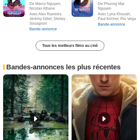
De Marco Nguyen,
De Phuong Mai
Nicolas Athane
Nguyen
Avec Alex Ramires,
Avec Lyna Khoudri,
Jérémy Gillet, Shirley
Paul Kircher, Rio Vega
Souagnon
Bande-annonce
Bande-annonce
Tous les meilleurs films au ciné
Bandes-annonces les plus récentes