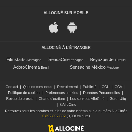
ALLOCINÉ SUR MOBILE
ALLOCINÉ À L'ÉTRANGER
Filmstarts
SensaCine
Beyazperde
Allemagne
Espagne
Turquie
AdoroCinema
Sensacine México
Brésil
Mexique
Contact
|
Qui sommes-nous
|
Recrutement
|
Publicité
|
CGU
|
CGV
|
Politique de cookies
|
Préférences cookies
|
Données Personnelles
|
Revue de presse
|
Charte d'écriture
|
Les services AlloCiné
|
Gérer Utiq
|
©AlloCiné
Retrouvez tous les horaires et infos de votre cinéma sur le numéro AlloCiné :
0 892 892 892
(0,90€/minute)