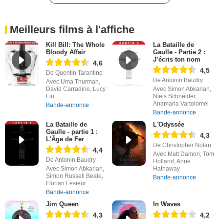
Meilleurs films à l'affiche
Kill Bill: The Whole
La Bataille de
Bloody Affair
Gaulle - Partie 2 :
J’écris ton nom
4,6
4,5
De Quentin Tarantino
De Antonin Baudry
Avec Uma Thurman,
David Carradine, Lucy
Avec Simon Abkarian,
Liu
Niels Schneider,
Anamaria Vartolomei
Bande-annonce
Bande-annonce
La Bataille de
L'Odyssée
Gaulle - partie 1 :
4,3
L'Âge de Fer
De Christopher Nolan
4,4
Avec Matt Damon, Tom
De Antonin Baudry
Holland, Anne
Avec Simon Abkarian,
Hathaway
Simon Russell Beale,
Bande-annonce
Florian Lesieur
Bande-annonce
Jim Queen
In Waves
4,3
4,2