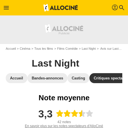
profil
menu
search
Accueil
Cinéma
Tous les films
Films Comédie
Last Night
Avis sur Last Night
Last Night
Accueil
Bandes-annonces
Casting
Critiques spectateu
Note moyenne
3,3
42 notes
En savoir plus sur les notes spectateurs d'AlloCiné