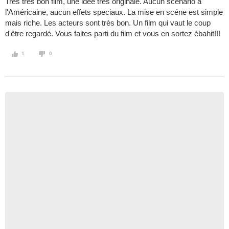
Très très bon film, une idée très originale. Aucun scénario à
l'Américaine, aucun effets speciaux. La mise en scéne est simple
mais riche. Les acteurs sont très bon. Un film qui vaut le coup
d'être regardé. Vous faites parti du film et vous en sortez ébahit!!!
1
0