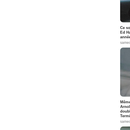
Ce so
Ed Ha
année
samed
Même 
Arnol
doubl
Termi
samed