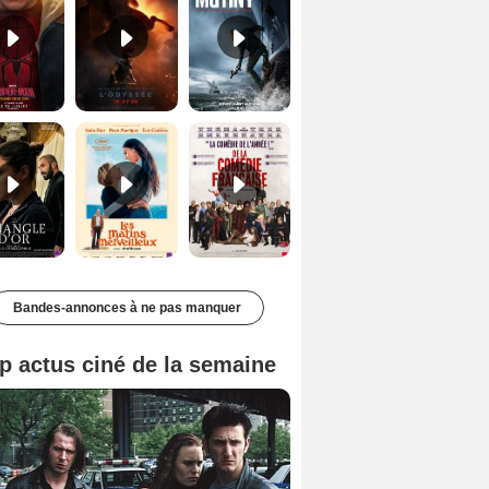
Le Triangle d'or Bande-annonce VF
Les Matins merveilleux Bande-annonce VF
De la Comédie-Française Teaser VF
Bandes-annonces à ne pas manquer
p actus ciné de la semaine