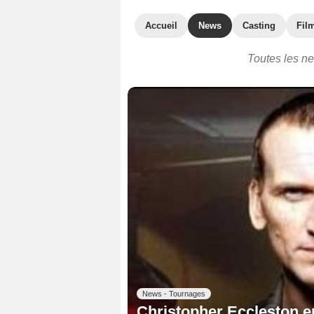
Accueil
News
Casting
Film
Toutes les n
News - Tournages
Christopher Eccleston 