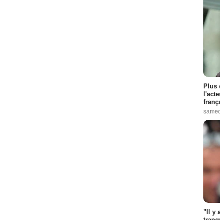
Plus 
l'act
franç
samed
"Il y
tranq