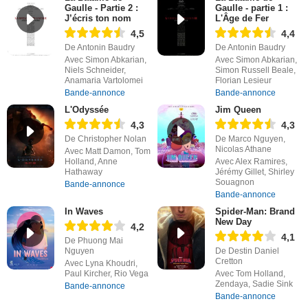
Gaulle - Partie 2 :
Gaulle - partie 1 :
J’écris ton nom
L'Âge de Fer
4,5
4,4
De Antonin Baudry
De Antonin Baudry
Avec Simon Abkarian,
Avec Simon Abkarian,
Niels Schneider,
Simon Russell Beale,
Anamaria Vartolomei
Florian Lesieur
Bande-annonce
Bande-annonce
L'Odyssée
Jim Queen
4,3
4,3
De Christopher Nolan
De Marco Nguyen,
Nicolas Athane
Avec Matt Damon, Tom
Holland, Anne
Avec Alex Ramires,
Hathaway
Jérémy Gillet, Shirley
Souagnon
Bande-annonce
Bande-annonce
In Waves
Spider-Man: Brand
New Day
4,2
4,1
De Phuong Mai
Nguyen
De Destin Daniel
Cretton
Avec Lyna Khoudri,
Paul Kircher, Rio Vega
Avec Tom Holland,
Zendaya, Sadie Sink
Bande-annonce
Bande-annonce