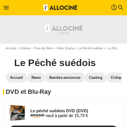
profil
menu
search
Accueil
Cinéma
Tous les films
Films Drame
Le Péché suédois
Le Péché suédois en DVD Blu Ray
Le Péché suédois
Accueil
News
Bandes-annonces
Casting
Critiques
DVD et Blu-Ray
Le péché suédois DVD (DVD)
neuf à partir de 15,79 €