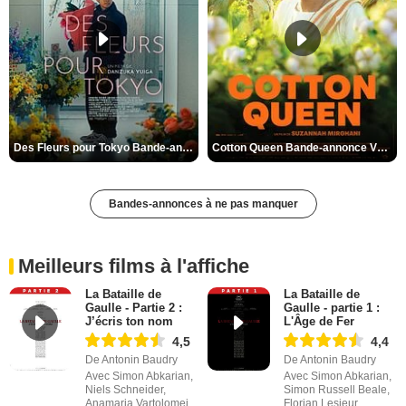
Des Fleurs pour Tokyo Bande-annonce VO STFR
Cotton Queen Bande-annonce VO STFR
Bandes-annonces à ne pas manquer
Meilleurs films à l'affiche
La Bataille de
La Bataille de
Gaulle - Partie 2 :
Gaulle - partie 1 :
J’écris ton nom
L'Âge de Fer
4,5
4,4
De Antonin Baudry
De Antonin Baudry
Avec Simon Abkarian,
Avec Simon Abkarian,
Niels Schneider,
Simon Russell Beale,
Anamaria Vartolomei
Florian Lesieur