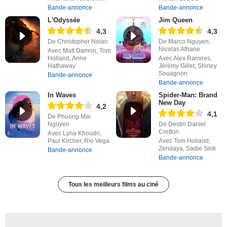
Bande-annonce
Bande-annonce
L'Odyssée
Jim Queen
4,3
4,3
De Christopher Nolan
De Marco Nguyen,
Nicolas Athane
Avec Matt Damon, Tom
Holland, Anne
Avec Alex Ramires,
Hathaway
Jérémy Gillet, Shirley
Souagnon
Bande-annonce
Bande-annonce
In Waves
Spider-Man: Brand
New Day
4,2
4,1
De Phuong Mai
Nguyen
De Destin Daniel
Cretton
Avec Lyna Khoudri,
Paul Kircher, Rio Vega
Avec Tom Holland,
Zendaya, Sadie Sink
Bande-annonce
Bande-annonce
Tous les meilleurs films au ciné