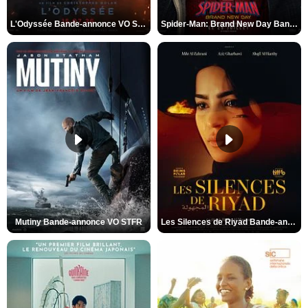
L'Odyssée Bande-annonce VO STFR
Spider-Man: Brand New Day Bande-annonce VO STFR
Mutiny Bande-annonce VO STFR
Les Silences de Riyad Bande-annonce VO STFR