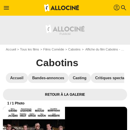
profil
menu
search
Accueil
Tous les films
Films Comédie
Cabotins
Affiche du film Cabotins - Photo 1
Cabotins
Accueil
Bandes-annonces
Casting
Critiques spectateu
RETOUR À LA GALERIE
1
/ 1 Photo