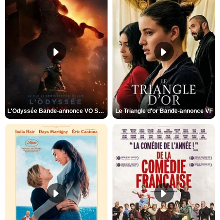
L'Odyssée Bande-annonce VO STFR
Le Triangle d'or Bande-annonce VF