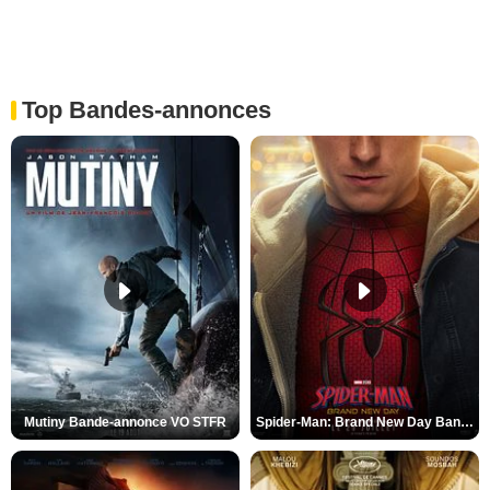
Top Bandes-annonces
Mutiny Bande-annonce VO STFR
Spider-Man: Brand New Day Bande-annonce VO STFR