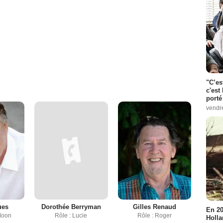
"C’es
c'est 
porté
vendr
ues
Dorothée Berryman
Gilles Renaud
En 20
Moon
Rôle : Lucie
Rôle : Roger
Holla