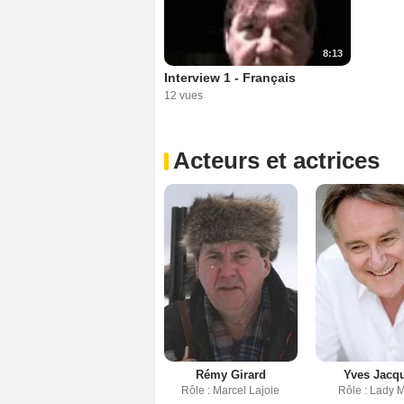
8:13
Interview 1 - Français
12 vues
Acteurs et actrices
Rémy Girard
Yves Jacq
Rôle : Marcel Lajoie
Rôle : Lady 