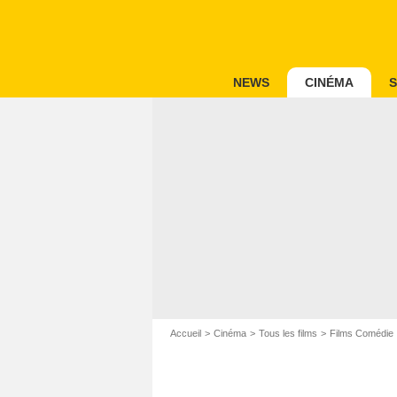
NEWS
CINÉMA
S
Accueil
Cinéma
Tous les films
Films Comédie