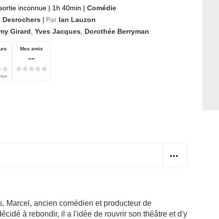
sortie inconnue
|
1h 40min
|
Comédie
n Desrochers
Par
Ian Lauzon
|
my Girard
,
Yves Jacques
,
Dorothée Berryman
urs
Mes amis
--
tique
es, Marcel, ancien comédien et producteur de
cidé à rebondir, il a l'idée de rouvrir son théâtre et d'y