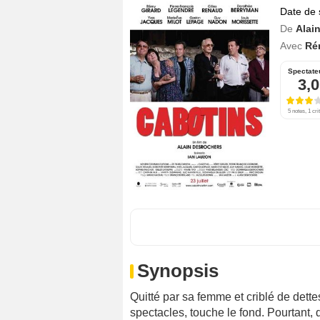
Date de 
De
Alai
Avec
Ré
Spectate
3,0
5 notes, 1 cri
Synopsis
Quitté par sa femme et criblé de dett
spectacles, touche le fond. Pourtant, dé