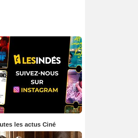
utes les actus Ciné