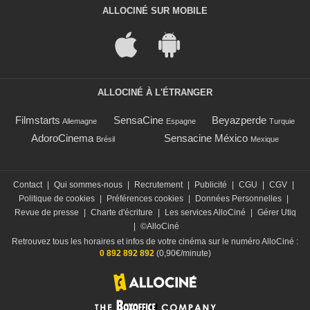
ALLOCINÉ SUR MOBILE
ALLOCINÉ À L'ÉTRANGER
Filmstarts
SensaCine
Beyazperde
Allemagne
Espagne
Turquie
AdoroCinema
Sensacine México
Brésil
Mexique
Contact
|
Qui sommes-nous
|
Recrutement
|
Publicité
|
CGU
|
CGV
|
Politique de cookies
|
Préférences cookies
|
Données Personnelles
|
Revue de presse
|
Charte d'écriture
|
Les services AlloCiné
|
Gérer Utiq
|
©AlloCiné
Retrouvez tous les horaires et infos de votre cinéma sur le numéro AlloCiné :
0 892 892 892
(0,90€/minute)