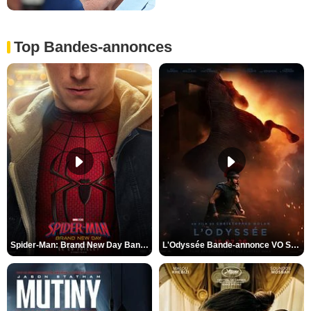
Top Bandes-annonces
Spider-Man: Brand New Day Bande-annonce VO STFR
L'Odyssée Bande-annonce VO STFR