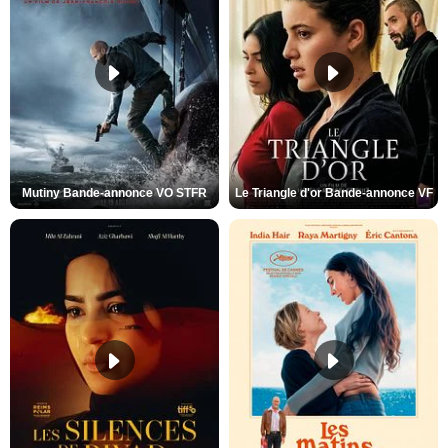
Mutiny Bande-annonce VO STFR
Le Triangle d'or Bande-annonce VF