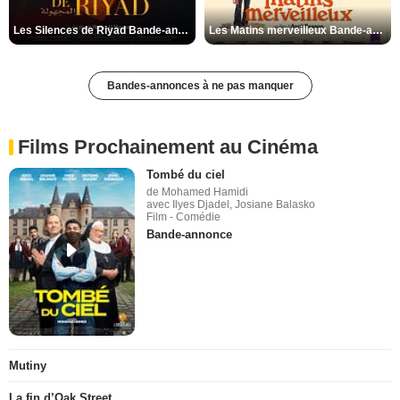
Les Silences de Riyad Bande-annonce VO STFR
Les Matins merveilleux Bande-annonce VF
Bandes-annonces à ne pas manquer
Films Prochainement au Cinéma
Tombé du ciel
de Mohamed Hamidi
avec Ilyes Djadel, Josiane Balasko
Film - Comédie
Bande-annonce
Mutiny
La fin d’Oak Street