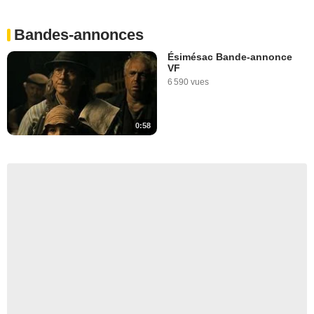
Bandes-annonces
Ésimésac Bande-annonce
VF
6 590 vues
0:58