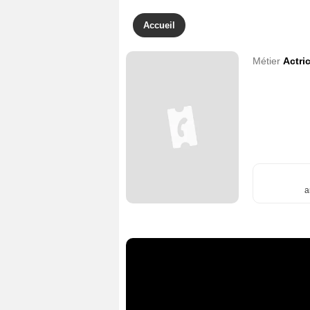
Accueil
Métier
Actri
a