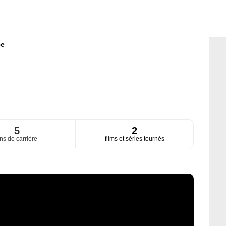
ce
5
2
ns de carrière
films et séries tournés