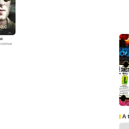
ac
inconnue
A 