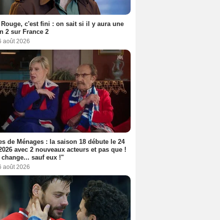
Rouge, c'est fini : on sait si il y aura une
n 2 sur France 2
6 août 2026
s de Ménages : la saison 18 débute le 24
2026 avec 2 nouveaux acteurs et pas que !
 change... sauf eux !"
6 août 2026