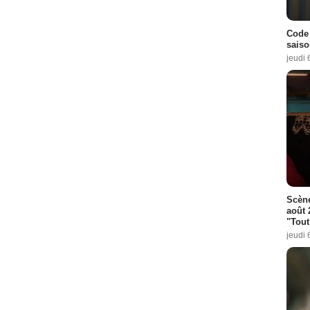
Code 
saiso
jeudi 
Scène
août 
"Tout
jeudi 