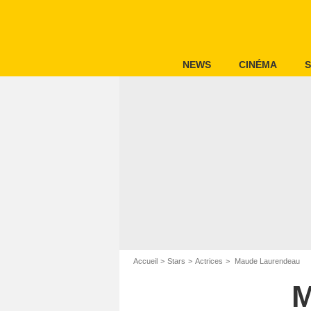
NEWS
CINÉMA
S
Accueil
Stars
Actrices
Maude Laurendeau
M