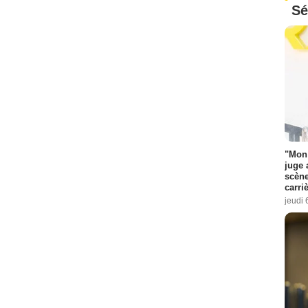
Sé
"Mon 
juge 
scène
carri
jeudi 