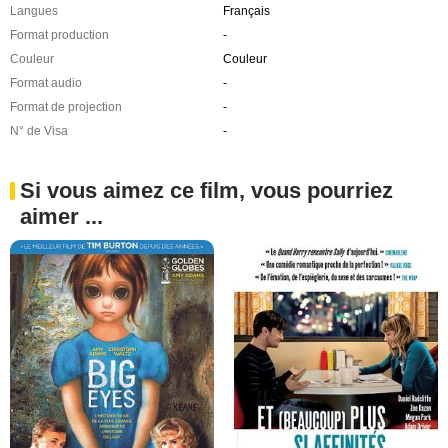
Langues
Français
Format production
-
Couleur
Couleur
Format audio
-
Format de projection
-
N° de Visa
-
Si vous aimez ce film, vous pourriez
aimer ...