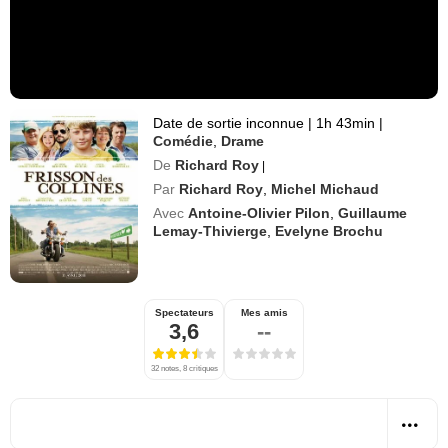
Date de sortie inconnue
|
1h 43min
|
Comédie
,
Drame
De
Richard Roy
|
Par
Richard Roy
,
Michel Michaud
Avec
Antoine-Olivier Pilon
,
Guillaume
Lemay-Thivierge
,
Evelyne Brochu
Spectateurs
Mes amis
3,6
--
32 notes, 8 critiques