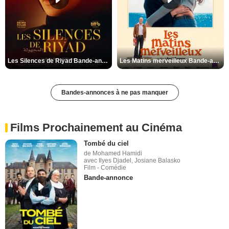
Les Silences de Riyad Bande-annonce VO STFR
Les Matins merveilleux Bande-annonce VF
Bandes-annonces à ne pas manquer
Films Prochainement au Cinéma
Tombé du ciel
de Mohamed Hamidi
avec Ilyes Djadel, Josiane Balasko
Film - Comédie
Bande-annonce