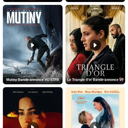
Mutiny Bande-annonce VO STFR
Le Triangle d'or Bande-annonce VF