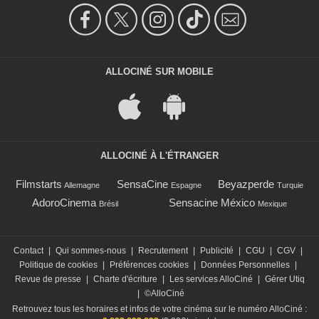
ALLOCINÉ SUR MOBILE
ALLOCINÉ À L'ÉTRANGER
Filmstarts
SensaCine
Beyazperde
Allemagne
Espagne
Turquie
AdoroCinema
Sensacine México
Brésil
Mexique
Contact
|
Qui sommes-nous
|
Recrutement
|
Publicité
|
CGU
|
CGV
|
Politique de cookies
|
Préférences cookies
|
Données Personnelles
|
Revue de presse
|
Charte d'écriture
|
Les services AlloCiné
|
Gérer Utiq
|
©AlloCiné
Retrouvez tous les horaires et infos de votre cinéma sur le numéro AlloCiné :