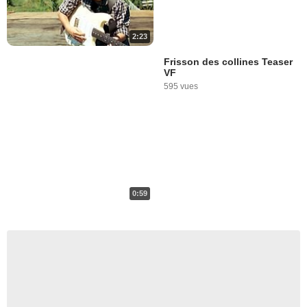
2:23
Frisson des collines Teaser
VF
595 vues
0:59