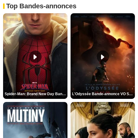
Top Bandes-annonces
Spider-Man: Brand New Day Bande-annonce VO STFR
L'Odyssée Bande-annonce VO STFR