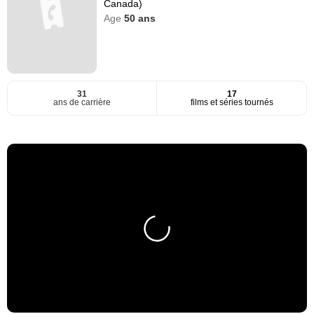
Canada)
Age
50
ans
31
17
ans de carrière
films et séries tournés