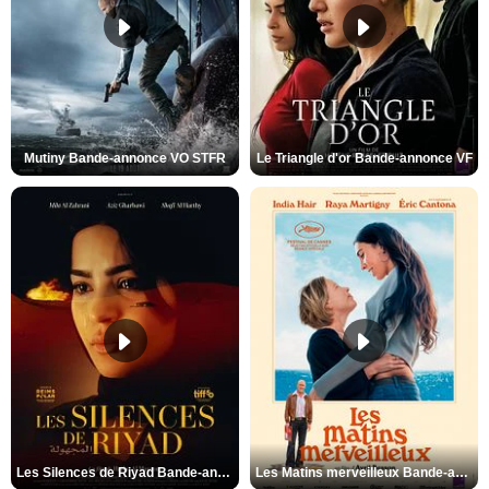
Mutiny Bande-annonce VO STFR
Le Triangle d'or Bande-annonce VF
Les Silences de Riyad Bande-annonce VO STFR
Les Matins merveilleux Bande-annonce VF