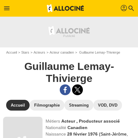
profil
menu
search
Accueil
Stars
Acteurs
Acteur canadien
Guillaume Lemay-Thivierge
Guillaume Lemay-
Thivierge
Accueil
Filmographie
Streaming
VOD, DVD
Métiers
Acteur
,
Producteur associé
Nationalité
Canadien
Naissance
28 février 1976
(Saint-Jérôme,