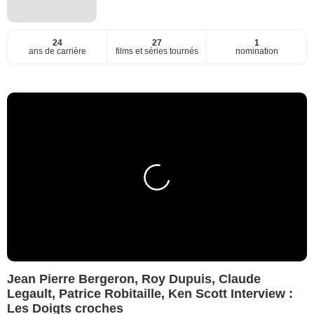
24
27
1
ans de carrière
films et séries tournés
nomination
Jean Pierre Bergeron, Roy Dupuis, Claude
Legault, Patrice Robitaille, Ken Scott Interview :
Les Doigts croches