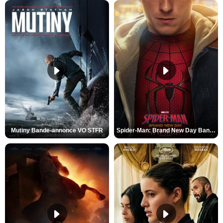
Mutiny Bande-annonce VO STFR
Spider-Man: Brand New Day Bande-annonce VO STFR