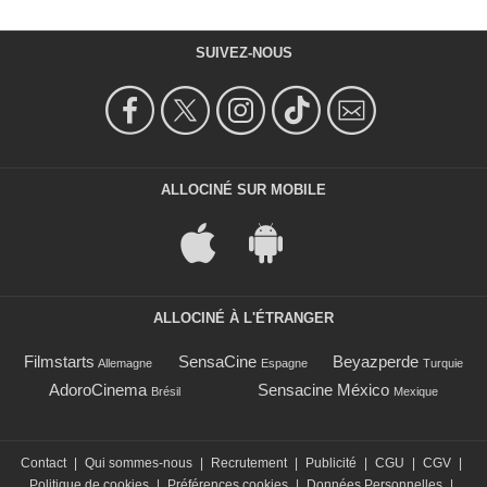
SUIVEZ-NOUS
ALLOCINÉ SUR MOBILE
ALLOCINÉ À L'ÉTRANGER
Filmstarts
SensaCine
Beyazperde
Allemagne
Espagne
Turquie
AdoroCinema
Sensacine México
Brésil
Mexique
Contact
|
Qui sommes-nous
|
Recrutement
|
Publicité
|
CGU
|
CGV
|
Politique de cookies
|
Préférences cookies
|
Données Personnelles
|