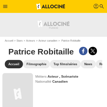
profil
menu
search
Accueil
Stars
Acteurs
Acteur canadien
Patrice Robitaille
Patrice Robitaille
Accueil
Filmographie
Top films/séries
News
Réco
Métiers
Acteur
,
Scénariste
Nationalité
Canadien