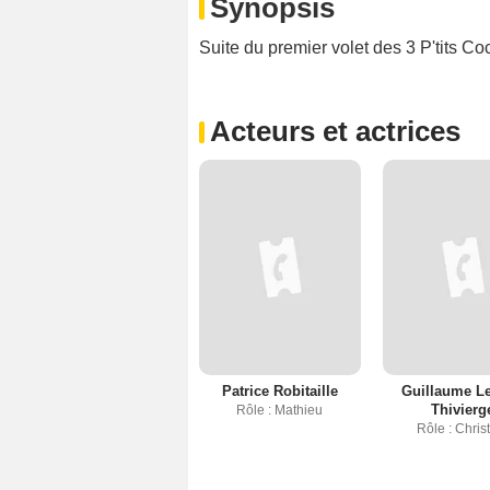
Synopsis
Suite du premier volet des
3 P'tits C
Acteurs et actrices
Patrice Robitaille
Guillaume L
Thivierg
Rôle : Mathieu
Rôle : Chris