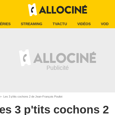
ÉRIES
STREAMING
TVACTU
VIDÉOS
VOD
Les 3 p'tits cochons 2 de Jean-François Pouliot
es 3 p'tits cochons 2