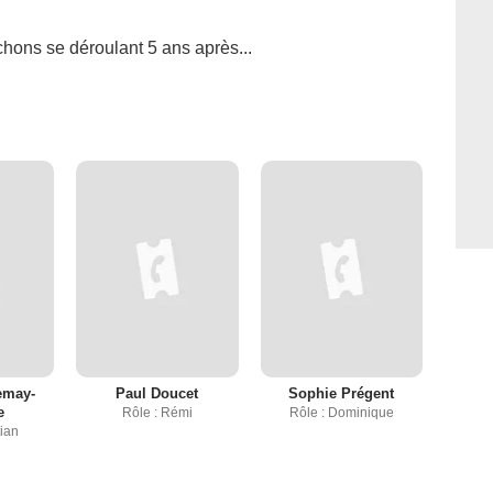
ochons
se déroulant 5 ans après...
emay-
Paul Doucet
Sophie Prégent
e
Rôle : Rémi
Rôle : Dominique
tian