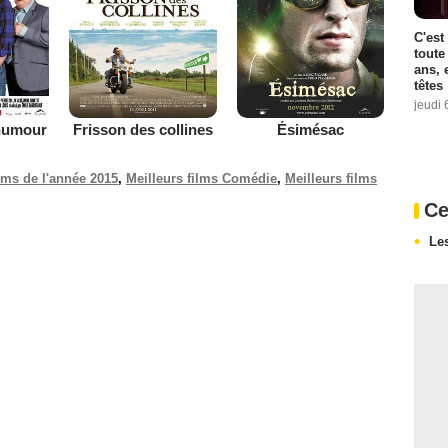
C'est
toute
ans, 
têtes
jeudi 
'humour
Frisson des collines
Ésimésac
ilms de l'année 2015
,
Meilleurs films Comédie
,
Meilleurs films
Ce
Les