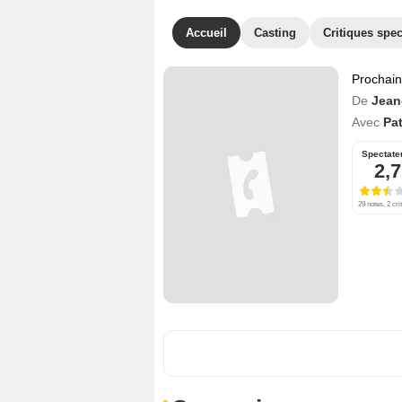
Accueil
Casting
Critiques spec
Prochai
De
Jean
Avec
Pat
Spectate
2,7
29 notes, 2 cri