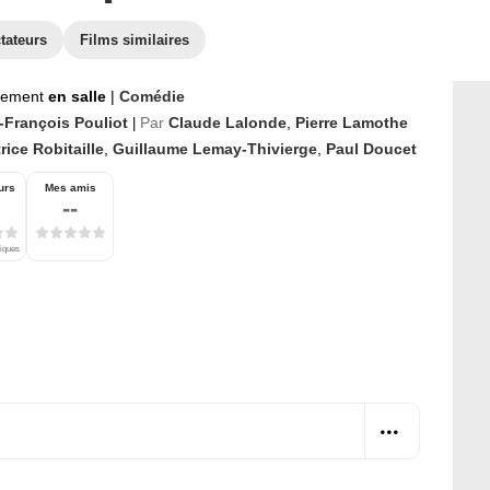
tateurs
Films similaires
nement
en salle
|
Comédie
-François Pouliot
Par
Claude Lalonde
,
Pierre Lamothe
|
rice Robitaille
,
Guillaume Lemay-Thivierge
,
Paul Doucet
urs
Mes amis
--
tiques