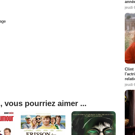
année
jeudi 
age
Clint
l'act
relat
jeudi 
, vous pourriez aimer ...