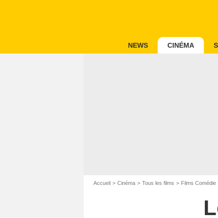
NEWS
CINÉMA
S
Accueil
Cinéma
Tous les films
Films Comédie
L