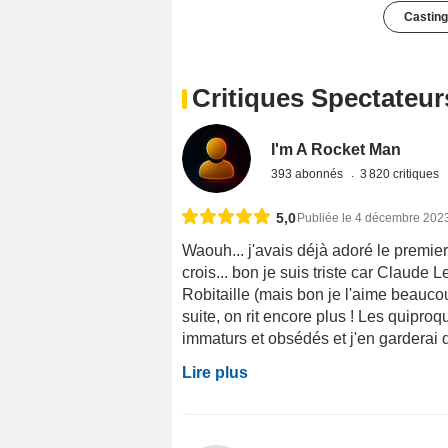
Casting
Critiques Spectateur
I'm A Rocket Man
393 abonnés
3 820 critiques
5,0
Publiée le 4 décembre 202
Waouh... j'avais déjà adoré le premier
crois... bon je suis triste car Claude L
Robitaille (mais bon je l'aime beauco
suite, on rit encore plus ! Les quiproq
immaturs et obsédés et j'en garderai d'
Lire plus