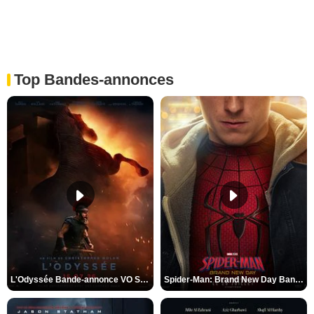
Top Bandes-annonces
L'Odyssée Bande-annonce VO STFR
Spider-Man: Brand New Day Bande-annonce VO STFR