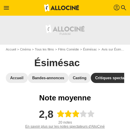
profil
menu
search
Accueil
Cinéma
Tous les films
Films Comédie
Ésimésac
Avis sur Ésimésac
Ésimésac
Accueil
Bandes-annonces
Casting
Critiques spectateu
Note moyenne
2,8
20 notes
En savoir plus sur les notes spectateurs d'AlloCiné