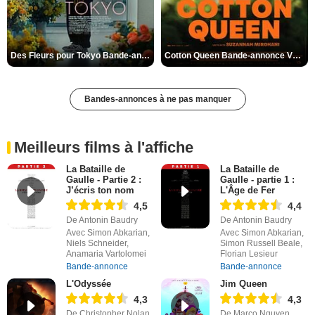
Des Fleurs pour Tokyo Bande-annonce VO STFR
Cotton Queen Bande-annonce VO STFR
Bandes-annonces à ne pas manquer
Meilleurs films à l'affiche
La Bataille de
La Bataille de
Gaulle - Partie 2 :
Gaulle - partie 1 :
J’écris ton nom
L'Âge de Fer
4,5
4,4
De Antonin Baudry
De Antonin Baudry
Avec Simon Abkarian,
Avec Simon Abkarian,
Niels Schneider,
Simon Russell Beale,
Anamaria Vartolomei
Florian Lesieur
Bande-annonce
Bande-annonce
L'Odyssée
Jim Queen
4,3
4,3
De Christopher Nolan
De Marco Nguyen,