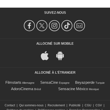
SUIVEZ-NOUS
ALLOCINÉ SUR MOBILE
ALLOCINÉ À L'ÉTRANGER
Filmstarts
SensaCine
Beyazperde
Allemagne
Espagne
Turquie
AdoroCinema
Sensacine México
Brésil
Mexique
Contact
|
Qui sommes-nous
|
Recrutement
|
Publicité
|
CGU
|
CGV
|