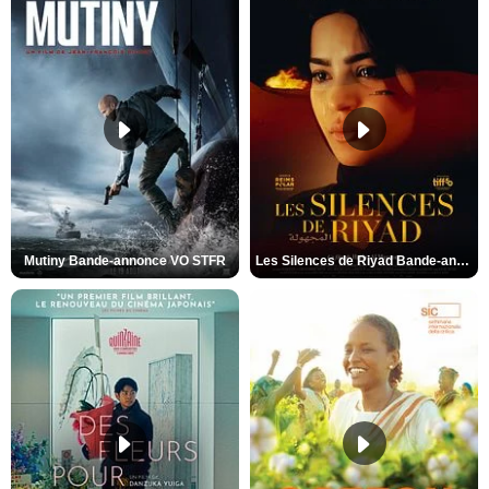
Mutiny Bande-annonce VO STFR
Les Silences de Riyad Bande-annonce VO STFR