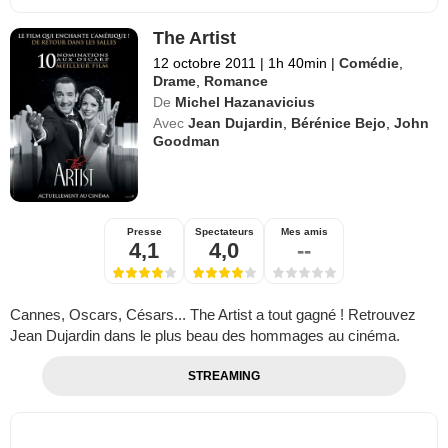
The Artist
12 octobre 2011
|
1h 40min
|
Comédie
,
Drame
,
Romance
De
Michel Hazanavicius
Avec
Jean Dujardin
,
Bérénice Bejo
,
John
Goodman
Presse
Spectateurs
Mes amis
4,1
4,0
--
Cannes, Oscars, Césars... The Artist a tout gagné ! Retrouvez
Jean Dujardin dans le plus beau des hommages au cinéma.
STREAMING