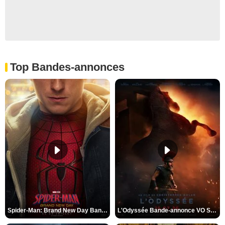
Top Bandes-annonces
Spider-Man: Brand New Day Bande-annonce VO STFR
L'Odyssée Bande-annonce VO STFR