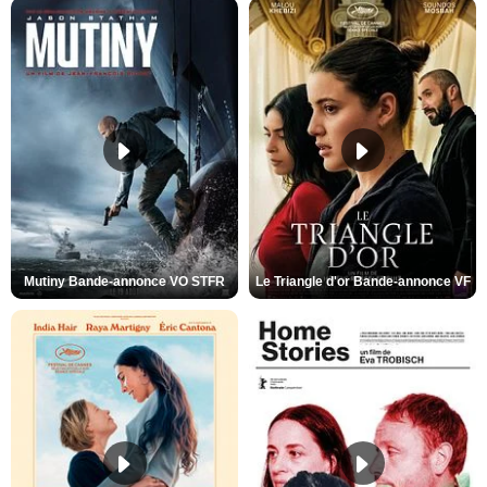
Mutiny Bande-annonce VO STFR
Le Triangle d'or Bande-annonce VF