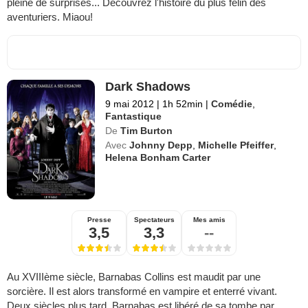
pleine de surprises... Découvrez l'histoire du plus félin des
aventuriers. Miaou!
Dark Shadows
9 mai 2012
|
1h 52min
|
Comédie
,
Fantastique
De
Tim Burton
Avec
Johnny Depp
,
Michelle Pfeiffer
,
Helena Bonham Carter
Presse
Spectateurs
Mes amis
3,5
3,3
--
Au XVIIIème siècle, Barnabas Collins est maudit par une
sorcière. Il est alors transformé en vampire et enterré vivant.
Deux siècles plus tard, Barnabas est libéré de sa tombe par