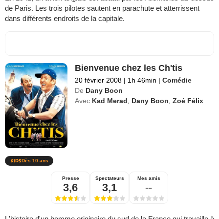
de Paris. Les trois pilotes sautent en parachute et atterrissent
dans différents endroits de la capitale.
Bienvenue chez les Ch'tis
20 février 2008
|
1h 46min
|
Comédie
De
Dany Boon
Avec
Kad Merad
,
Dany Boon
,
Zoé Félix
Dès 10 ans
Presse
Spectateurs
Mes amis
3,6
3,1
--
L'histoire d'un homme originaire du sud de la France qui travaille à