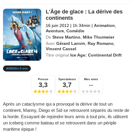
L'Âge de glace : La dérive des
continents
16 juin 2012
|
1h 34min
|
Animation
,
Aventure
,
Comédie
De
Steve Martino
,
Mike Thurmeier
Avec
Gérard Lanvin
,
Ray Romano
,
Vincent Cassel
Titre original
Ice Age: Continental Drift
Dès 6 ans
Presse
Spectateurs
Mes amis
3,3
3,7
--
Après un cataclysme qui a provoqué la dérive de tout un
continent, Manny, Diego et Sid se retrouvent séparés du reste de
la horde. Essayant de rejoindre leurs amis à tout prix, ils utilisent
un iceberg comme bateau et se retrouvent dans un périple
maritime épique !