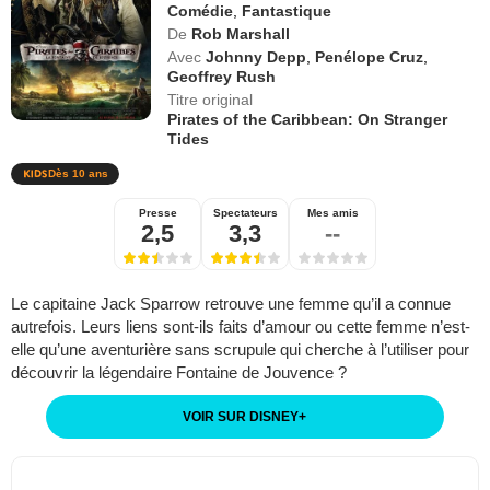
Comédie
,
Fantastique
De
Rob Marshall
Avec
Johnny Depp
,
Penélope Cruz
,
Geoffrey Rush
Titre original
Pirates of the Caribbean: On Stranger
Tides
Dès 10 ans
Presse
Spectateurs
Mes amis
2,5
3,3
--
Le capitaine Jack Sparrow retrouve une femme qu’il a connue
autrefois. Leurs liens sont-ils faits d’amour ou cette femme n’est-
elle qu’une aventurière sans scrupule qui cherche à l’utiliser pour
découvrir la légendaire Fontaine de Jouvence ?
VOIR SUR DISNEY
+