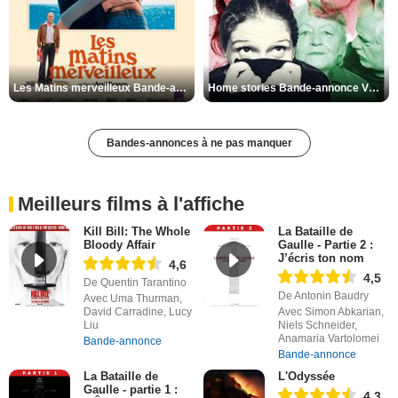
Les Matins merveilleux Bande-annonce VF
Home stories Bande-annonce VO STFR
Bandes-annonces à ne pas manquer
Meilleurs films à l'affiche
Kill Bill: The Whole
La Bataille de
Bloody Affair
Gaulle - Partie 2 :
J’écris ton nom
4,6
4,5
De Quentin Tarantino
De Antonin Baudry
Avec Uma Thurman,
David Carradine, Lucy
Avec Simon Abkarian,
Liu
Niels Schneider,
Anamaria Vartolomei
Bande-annonce
Bande-annonce
La Bataille de
L'Odyssée
Gaulle - partie 1 :
4,3