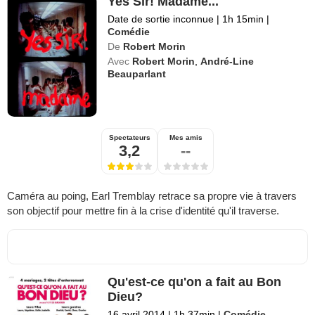
Yes Sir! Madame...
Date de sortie inconnue
|
1h 15min
|
Comédie
De
Robert Morin
Avec
Robert Morin
,
André-Line
Beauparlant
Spectateurs
Mes amis
3,2
--
Caméra au poing, Earl Tremblay retrace sa propre vie à travers
son objectif pour mettre fin à la crise d'identité qu'il traverse.
Qu'est-ce qu'on a fait au Bon
Dieu?
16 avril 2014
|
1h 37min
|
Comédie