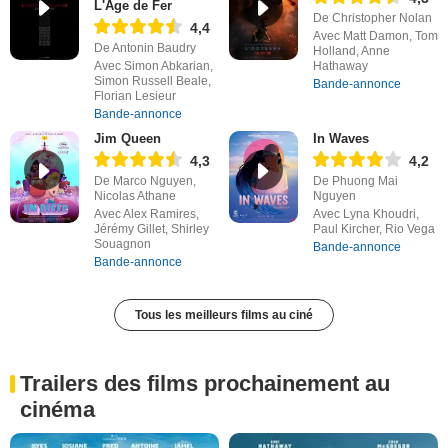
L'Âge de Fer
De Christopher Nolan
4,4
Avec Matt Damon, Tom
De Antonin Baudry
Holland, Anne
Avec Simon Abkarian,
Hathaway
Simon Russell Beale,
Bande-annonce
Florian Lesieur
Bande-annonce
Jim Queen
In Waves
4,3
4,2
De Marco Nguyen,
De Phuong Mai
Nicolas Athane
Nguyen
Avec Alex Ramires,
Avec Lyna Khoudri,
Jérémy Gillet, Shirley
Paul Kircher, Rio Vega
Souagnon
Bande-annonce
Bande-annonce
Tous les meilleurs films au ciné
Trailers des films prochainement au
cinéma