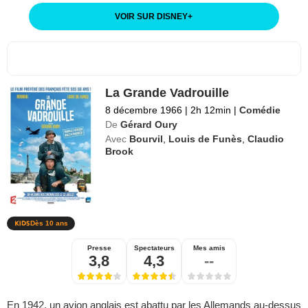
VOIR SUR DISNEY
+
La Grande Vadrouille
8 décembre 1966
|
2h 12min
|
Comédie
De
Gérard Oury
Avec
Bourvil
,
Louis de Funès
,
Claudio
Brook
Dès 10 ans
Presse
Spectateurs
Mes amis
3,8
4,3
--
En 1942, un avion anglais est abattu par les Allemands au-dessus