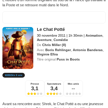
la Poste et se retrouve muté dans le Nord.
Le Chat Potté
30 novembre 2011
|
1h 30min
|
Animation
,
Aventure
,
Comédie
De
Chris Miller (II)
Avec
Boris Rehlinger
,
Antonio Banderas
,
Virginie Efira
Titre original
Puss in Boots
Dès 6 ans
Presse
Spectateurs
Mes amis
3,1
3,4
--
Avant sa rencontre avec Shrek, le Chat Potté a eu une jeunesse