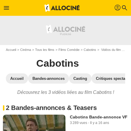
profil
menu
search
Accueil
Cinéma
Tous les films
Films Comédie
Cabotins
Vidéos du film Cabotins
Cabotins
Accueil
Bandes-annonces
Casting
Critiques spectateu
Découvrez les 3 vidéos liées au film Cabotins !
2 Bandes-annonces & Teasers
Cabotins Bande-annonce VF
3 289 vues
-
Il y a 16 ans