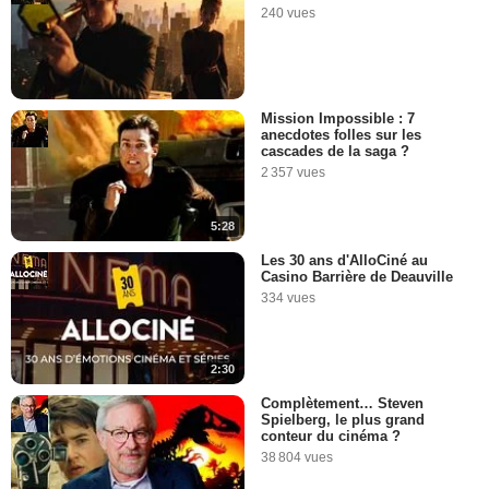
240 vues
Mission Impossible : 7
anecdotes folles sur les
cascades de la saga ?
2 357 vues
5:28
Les 30 ans d'AlloCiné au
Casino Barrière de Deauville
334 vues
2:30
Complètement… Steven
Spielberg, le plus grand
conteur du cinéma ?
38 804 vues