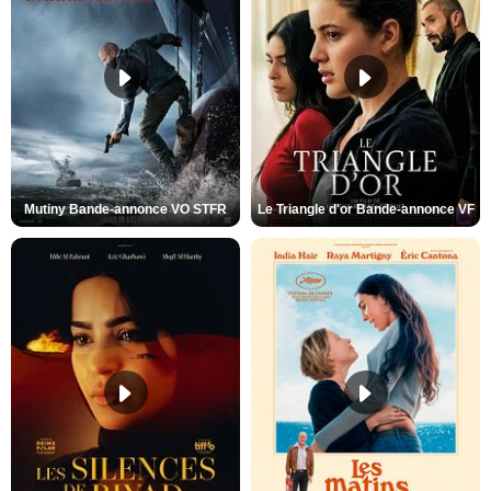
Mutiny Bande-annonce VO STFR
Le Triangle d'or Bande-annonce VF