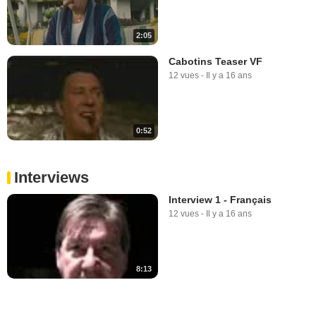
2:05
Cabotins Teaser VF
12 vues
-
Il y a 16 ans
0:52
Interviews
Interview 1 - Français
12 vues
-
Il y a 16 ans
8:13