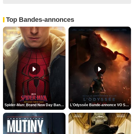
Top Bandes-annonces
Spider-Man: Brand New Day Bande-annonce VO STFR
L'Odyssée Bande-annonce VO STFR