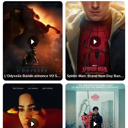
L'Odyssée Bande-annonce VO STFR
Spider-Man: Brand New Day Bande-annonce VO STFR