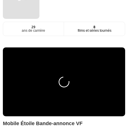
29
8
ans de carrière
films et séries tournés
Mobile Étoile Bande-annonce VF