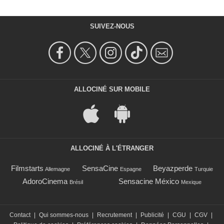
SUIVEZ-NOUS
ALLOCINÉ SUR MOBILE
ALLOCINÉ À L'ÉTRANGER
Filmstarts
SensaCine
Beyazperde
Allemagne
Espagne
Turquie
AdoroCinema
Sensacine México
Brésil
Mexique
Contact
|
Qui sommes-nous
|
Recrutement
|
Publicité
|
CGU
|
CGV
|