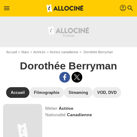
profil
menu
search
Accueil
Stars
Actrices
Actrice canadienne
Dorothée Berryman
Dorothée Berryman
Accueil
Filmographie
Streaming
VOD, DVD
Métier
Actrice
Nationalité
Canadienne