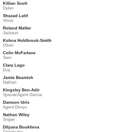
Killian Scott
Dylan
Shazad Latif
Vince
Roland Møller
Jackson
Kobna Holdbrook-Smith
Oliver
Colin McFarlane
Sam
Clara Lago
Eva
Jamie Beamish
Nathan
Kingsley Ben-Adir
Special Agent Garcia
Damson Idris
Agent Denys
Nathan Wiley
Sniper
Dilyana Bouklieva
Commuter