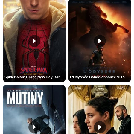
Spider-Man: Brand New Day Bande-annonce VO STFR
L'Odyssée Bande-annonce VO STFR