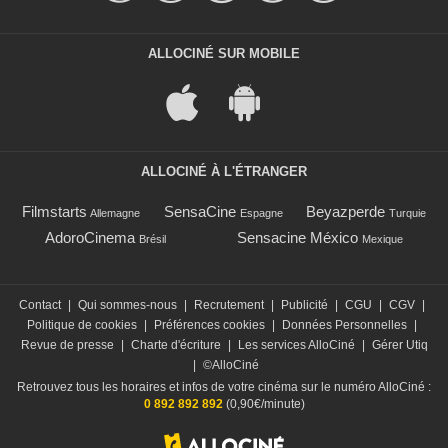
ALLOCINÉ SUR MOBILE
ALLOCINÉ À L'ÉTRANGER
Filmstarts
SensaCine
Beyazperde
Allemagne
Espagne
Turquie
AdoroCinema
Sensacine México
Brésil
Mexique
Contact
|
Qui sommes-nous
|
Recrutement
|
Publicité
|
CGU
|
CGV
|
Politique de cookies
|
Préférences cookies
|
Données Personnelles
|
Revue de presse
|
Charte d'écriture
|
Les services AlloCiné
|
Gérer Utiq
|
©AlloCiné
Retrouvez tous les horaires et infos de votre cinéma sur le numéro AlloCiné :
0 892 892 892
(0,90€/minute)