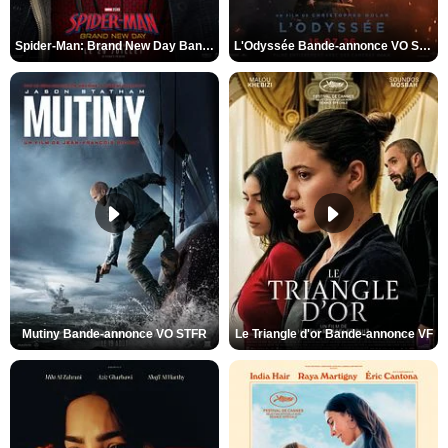
Spider-Man: Brand New Day Bande-annonce VO STFR
L'Odyssée Bande-annonce VO STFR
Mutiny Bande-annonce VO STFR
Le Triangle d'or Bande-annonce VF