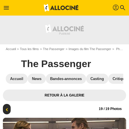
profil
menu
search
Accueil
Tous les films
The Passenger
Images du film The Passenger
Photo du film The Passenger - Photo 19
The Passenger
Accueil
News
Bandes-annonces
Casting
Critiques
RETOUR À LA GALERIE
19
/ 19 Photos