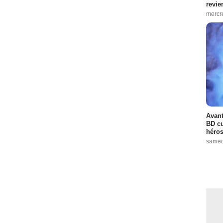
revie
mercre
Avant
BD cu
héros
samed