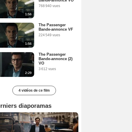
Bande-annonce VO
768 940 vues
1:56
The Passenger
Bande-annonce VF
224 549 vues
1:56
The Passenger
Bande-annonce (2)
VO
3 612 vues
2:29
4 vidéos de ce film
rniers diaporamas