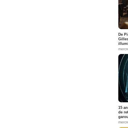
De Pi
Gille
illum
mercr
15 an
de re
garo
mercre