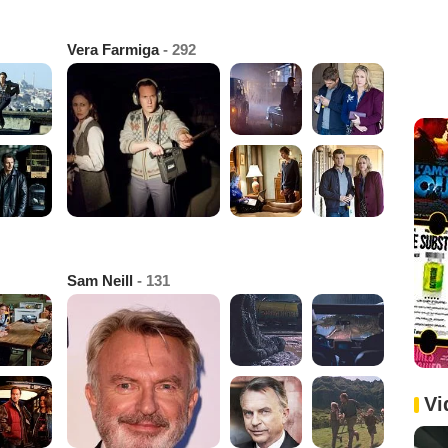
Vera Farmiga
- 292
Sam Neill
- 131
Vi