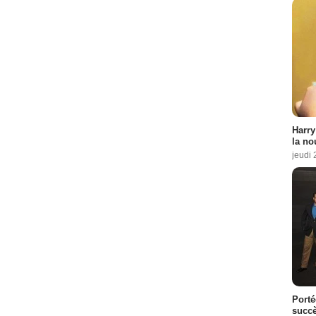
Harry
la no
jeudi
Porté
succè