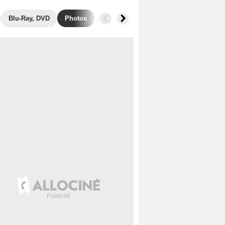
Blu-Ray, DVD
Photos
Musique
Secrets de tournage
B