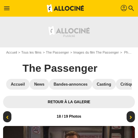
profil
menu
search
Accueil
Tous les films
The Passenger
Images du film The Passenger
Photo du film The Passenger - Photo 18
The Passenger
Accueil
News
Bandes-annonces
Casting
Critiques
RETOUR À LA GALERIE
18
/ 19 Photos