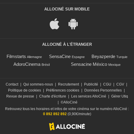
ALLOCINÉ SUR MOBILE
ALLOCINÉ À L'ÉTRANGER
Filmstarts
SensaCine
Beyazperde
Allemagne
Espagne
Turquie
AdoroCinema
Sensacine México
Brésil
Mexique
Contact
|
Qui sommes-nous
|
Recrutement
|
Publicité
|
CGU
|
CGV
|
Politique de cookies
|
Préférences cookies
|
Données Personnelles
|
Revue de presse
|
Charte d'écriture
|
Les services AlloCiné
|
Gérer Utiq
|
©AlloCiné
Retrouvez tous les horaires et infos de votre cinéma sur le numéro AlloCiné :
0 892 892 892
(0,90€/minute)