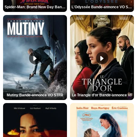
Spider-Man: Brand New Day Bande-annonce VO STFR
L'Odyssée Bande-annonce VO STFR
Mutiny Bande-annonce VO STFR
Le Triangle d'or Bande-annonce VF