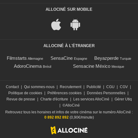
ALLOCINÉ SUR MOBILE
ALLOCINÉ À L'ÉTRANGER
Filmstarts
SensaCine
Beyazperde
Allemagne
Espagne
Turquie
AdoroCinema
Sensacine México
Brésil
Mexique
Contact
|
Qui sommes-nous
|
Recrutement
|
Publicité
|
CGU
|
CGV
|
Politique de cookies
|
Préférences cookies
|
Données Personnelles
|
Revue de presse
|
Charte d'écriture
|
Les services AlloCiné
|
Gérer Utiq
|
©AlloCiné
Retrouvez tous les horaires et infos de votre cinéma sur le numéro AlloCiné :
0 892 892 892
(0,90€/minute)