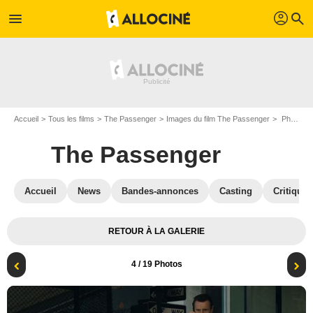
profil
menu
search
Accueil
Tous les films
The Passenger
Images du film The Passenger
Photo du film The Passenger - Photo 4
The Passenger
Accueil
News
Bandes-annonces
Casting
Critiques
RETOUR À LA GALERIE
4
/ 19 Photos