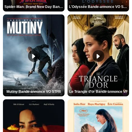
Spider-Man: Brand New Day Bande-annonce VO STFR
L'Odyssée Bande-annonce VO STFR
Mutiny Bande-annonce VO STFR
Le Triangle d'or Bande-annonce VF