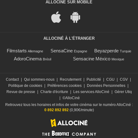
ALLOCINÉ SUR MOBILE
ALLOCINÉ À L'ÉTRANGER
Filmstarts
SensaCine
Beyazperde
Allemagne
Espagne
Turquie
AdoroCinema
Sensacine México
Brésil
Mexique
Contact
|
Qui sommes-nous
|
Recrutement
|
Publicité
|
CGU
|
CGV
|
Politique de cookies
|
Préférences cookies
|
Données Personnelles
|
Revue de presse
|
Charte d'écriture
|
Les services AlloCiné
|
Gérer Utiq
|
©AlloCiné
Retrouvez tous les horaires et infos de votre cinéma sur le numéro AlloCiné :
0 892 892 892
(0,90€/minute)