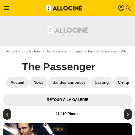
profil
menu
search
Accueil
Tous les films
The Passenger
Images du film The Passenger
Affiche du film The Passenger - Photo 11
The Passenger
Accueil
News
Bandes-annonces
Casting
Critiques
RETOUR À LA GALERIE
11
/ 19 Photos