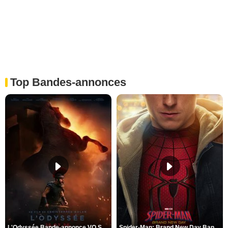
Top Bandes-annonces
L'Odyssée Bande-annonce VO STFR
Spider-Man: Brand New Day Bande-annonce VO STFR