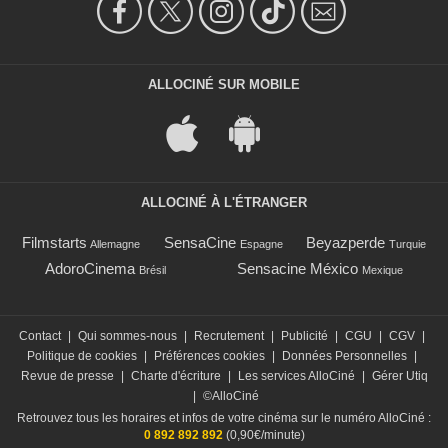
ALLOCINÉ SUR MOBILE
ALLOCINÉ À L'ÉTRANGER
Filmstarts
SensaCine
Beyazperde
Allemagne
Espagne
Turquie
AdoroCinema
Sensacine México
Brésil
Mexique
Contact
|
Qui sommes-nous
|
Recrutement
|
Publicité
|
CGU
|
CGV
|
Politique de cookies
|
Préférences cookies
|
Données Personnelles
|
Revue de presse
|
Charte d'écriture
|
Les services AlloCiné
|
Gérer Utiq
|
©AlloCiné
Retrouvez tous les horaires et infos de votre cinéma sur le numéro AlloCiné :
0 892 892 892
(0,90€/minute)