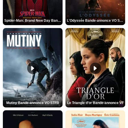
Spider-Man: Brand New Day Bande-annonce VO STFR
L'Odyssée Bande-annonce VO STFR
Mutiny Bande-annonce VO STFR
Le Triangle d'or Bande-annonce VF