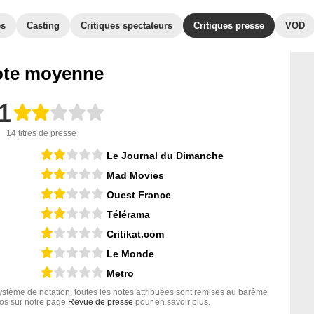
es
Casting
Critiques spectateurs
Critiques presse
VOD
te moyenne
1
14 titres de presse
Le Journal du Dimanche
Mad Movies
Ouest France
Télérama
Critikat.com
Le Monde
Metro
tème de notation, toutes les notes attribuées sont remises au barême
nfos sur notre page
Revue de presse
pour en savoir plus.