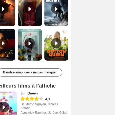
Les Silences de Riyad Bande-annonce VO STFR
Des Fleurs pour Tokyo Bande-annonce VO STFR
Cotton Queen Bande-annonce VO STFR
Bandes-annonces à ne pas manquer
illeurs films à l'affiche
Jim Queen
4,1
De Marco Nguyen, Nicolas
Athane
Avec Alex Ramires, Jérémy Gillet,