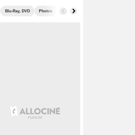
Blu-Ray, DVD
Photos
Musique
Secrets de tournage
B