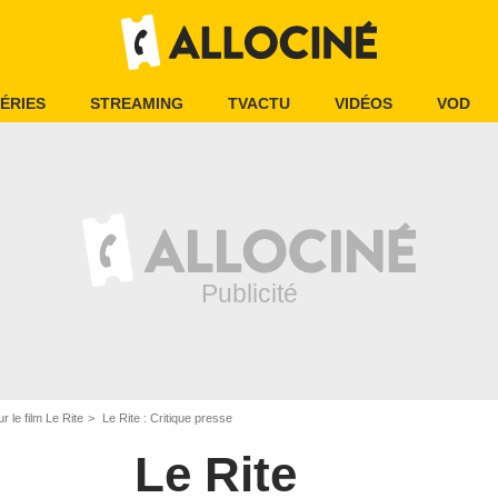
ÉRIES
STREAMING
TVACTU
VIDÉOS
VOD
r le film Le Rite
Le Rite : Critique presse
Le Rite