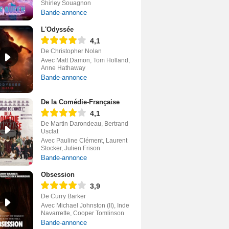
Shirley Souagnon
Bande-annonce
L'Odyssée
4,1
De Christopher Nolan
Avec Matt Damon, Tom Holland,
Anne Hathaway
Bande-annonce
De la Comédie-Française
4,1
De Martin Darondeau, Bertrand
Usclat
Avec Pauline Clément, Laurent
Stocker, Julien Frison
Bande-annonce
Obsession
3,9
De Curry Barker
Avec Michael Johnston (II), Inde
Navarrette, Cooper Tomlinson
Bande-annonce