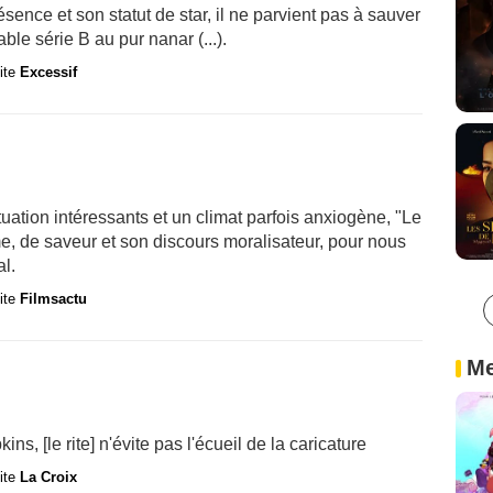
ence et son statut de star, il ne parvient pas à sauver
ble série B au pur nanar (...).
site
Excessif
ation intéressants et un climat parfois anxiogène, "Le
, de saveur et son discours moralisateur, pour nous
al.
site
Filmsactu
Me
, [le rite] n'évite pas l'écueil de la caricature
site
La Croix