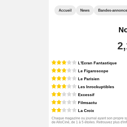
Accueil
News
Bandes-annonc
No
2,
L'Ecran Fantastique
Le Figaroscope
Le Parisien
Les Inrockuptibles
Excessif
Filmsactu
La Croix
Chaque magazine ou journal ayant son propre sys
de AlloCiné, de 1 à 5 étoiles. Retrouvez plus d'i