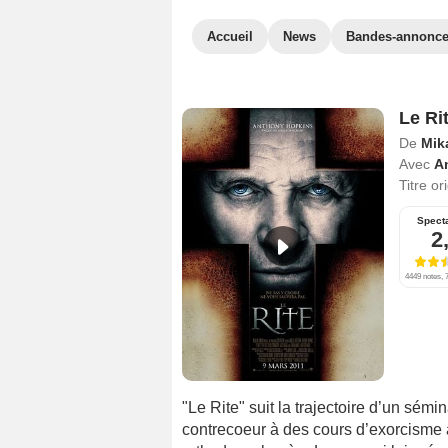
Accueil
News
Bandes-annonc
Le Ri
De
Mik
Avec
A
Titre or
Spect
2
4449 notes, 7
"Le Rite" suit la trajectoire d’un sém
contrecoeur à des cours d’exorcisme a