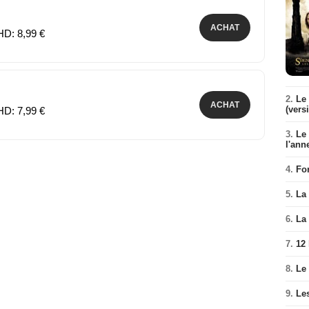
ACHAT
HD: 8,99 €
2.
Le 
ACHAT
(vers
HD: 7,99 €
3.
Le
l'ann
4.
Fo
5.
La 
6.
La 
7.
12
8.
Le
9.
Le