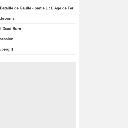
Bataille de Gaulle - partie 1 : L'Âge de Fer
ckrooms
il Dead Burn
session
upergirl