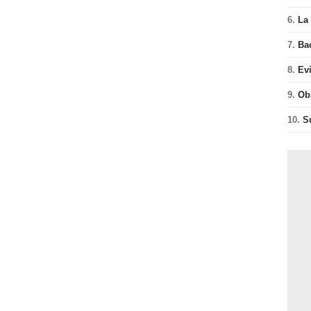
6.
La 
7.
Ba
8.
Ev
9.
Ob
10.
S