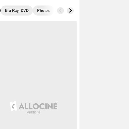
Blu-Ray, DVD
Photos
Musique
Secrets de tournage
B