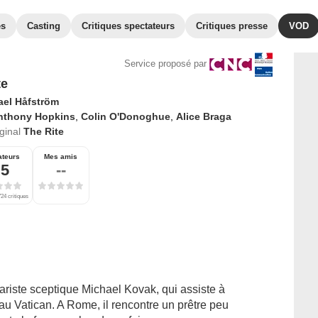
es
Casting
Critiques spectateurs
Critiques presse
VOD
Service proposé par
te
ael Håfström
nthony Hopkins
,
Colin O'Donoghue
,
Alice Braga
iginal
The Rite
ateurs
Mes amis
,5
--
24 critiques
inariste sceptique Michael Kovak, qui assiste à
u Vatican. A Rome, il rencontre un prêtre peu