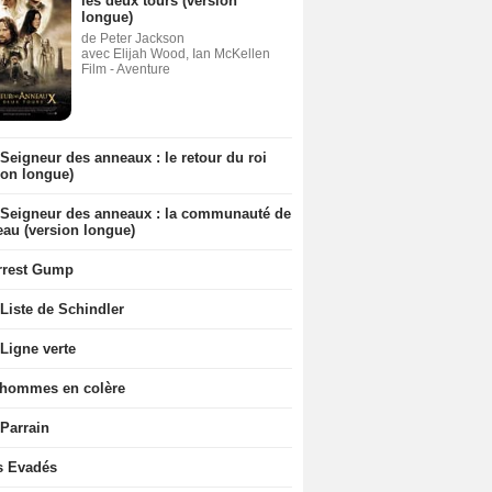
les deux tours (version
longue)
de Peter Jackson
avec Elijah Wood, Ian McKellen
Film - Aventure
Seigneur des anneaux : le retour du roi
ion longue)
 Seigneur des anneaux : la communauté de
eau (version longue)
rrest Gump
Liste de Schindler
Ligne verte
 hommes en colère
 Parrain
s Evadés