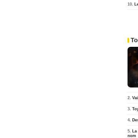
10.
L
To
2.
Va
3.
To
4.
De
5.
La 
nom