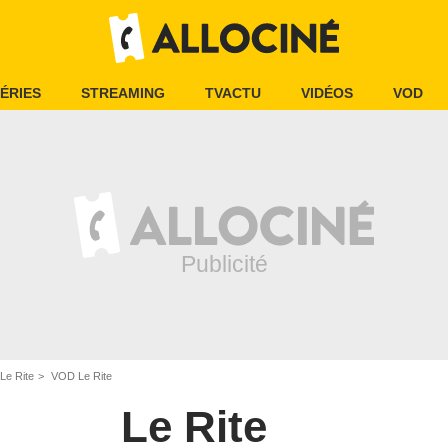
ÉRIES
STREAMING
TVACTU
VIDÉOS
VOD
Le Rite
VOD Le Rite
Le Rite