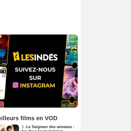
illeurs films en VOD
1.
Le Seigneur des anneaux :