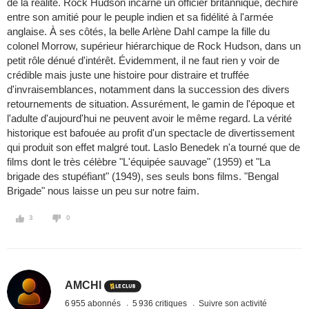
de la réalité. Rock Hudson incarne un officier britannique, déchiré
entre son amitié pour le peuple indien et sa fidélité à l'armée
anglaise. À ses côtés, la belle Arlène Dahl campe la fille du
colonel Morrow, supérieur hiérarchique de Rock Hudson, dans un
petit rôle dénué d'intérêt. Évidemment, il ne faut rien y voir de
crédible mais juste une histoire pour distraire et truffée
d'invraisemblances, notamment dans la succession des divers
retournements de situation. Assurément, le gamin de l'époque et
l'adulte d'aujourd'hui ne peuvent avoir le même regard. La vérité
historique est bafouée au profit d'un spectacle de divertissement
qui produit son effet malgré tout. Laslo Benedek n'a tourné que de
films dont le très célèbre "L'équipée sauvage" (1959) et "La
brigade des stupéfiant" (1949), ses seuls bons films. "Bengal
Brigade" nous laisse un peu sur notre faim.
3
0
AMCHI
6 955 abonnés
5 936 critiques
Suivre son activité