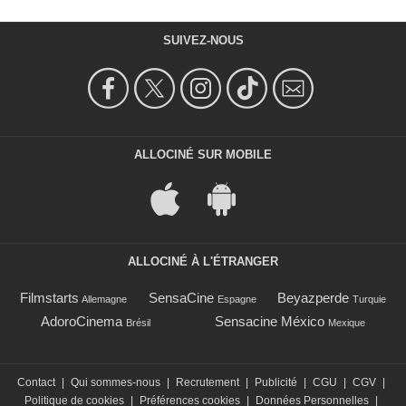
SUIVEZ-NOUS
ALLOCINÉ SUR MOBILE
ALLOCINÉ À L'ÉTRANGER
Filmstarts
SensaCine
Beyazperde
Allemagne
Espagne
Turquie
AdoroCinema
Sensacine México
Brésil
Mexique
Contact
|
Qui sommes-nous
|
Recrutement
|
Publicité
|
CGU
|
CGV
|
Politique de cookies
|
Préférences cookies
|
Données Personnelles
|