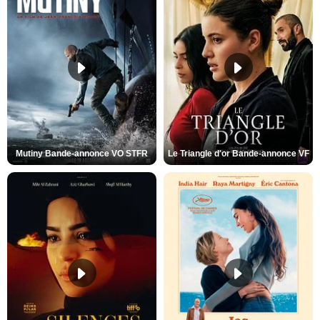
Mutiny Bande-annonce VO STFR
Le Triangle d'or Bande-annonce VF