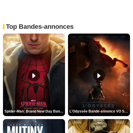
Top Bandes-annonces
Spider-Man: Brand New Day Bande-annonce VO STFR
L'Odyssée Bande-annonce VO STFR