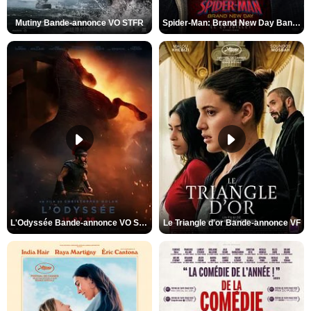
Mutiny Bande-annonce VO STFR
Spider-Man: Brand New Day Bande-annonce VO STFR
L'Odyssée Bande-annonce VO STFR
Le Triangle d'or Bande-annonce VF