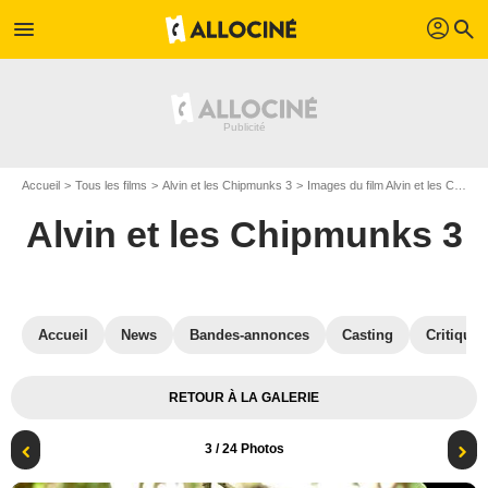
profil
menu
search
Accueil
Tous les films
Alvin et les Chipmunks 3
Images du film Alvin et les Chipmunks 3
Alvin et les Chipmunks 3
Accueil
News
Bandes-annonces
Casting
Critiques
RETOUR À LA GALERIE
3
/ 24 Photos