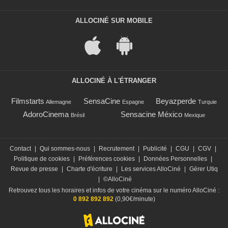
ALLOCINÉ SUR MOBILE
ALLOCINÉ À L'ÉTRANGER
Filmstarts
SensaCine
Beyazperde
Allemagne
Espagne
Turquie
AdoroCinema
Sensacine México
Brésil
Mexique
Contact
|
Qui sommes-nous
|
Recrutement
|
Publicité
|
CGU
|
CGV
|
Politique de cookies
|
Préférences cookies
|
Données Personnelles
|
Revue de presse
|
Charte d'écriture
|
Les services AlloCiné
|
Gérer Utiq
|
©AlloCiné
Retrouvez tous les horaires et infos de votre cinéma sur le numéro AlloCiné :
0 892 892 892
(0,90€/minute)