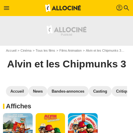
profil
menu
search
Accueil
Cinéma
Tous les films
Films Animation
Alvin et les Chipmunks 3
Galer
Alvin et les Chipmunks 3
Accueil
News
Bandes-annonces
Casting
Critiques
Affiches