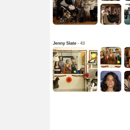
Jenny Slate
- 43