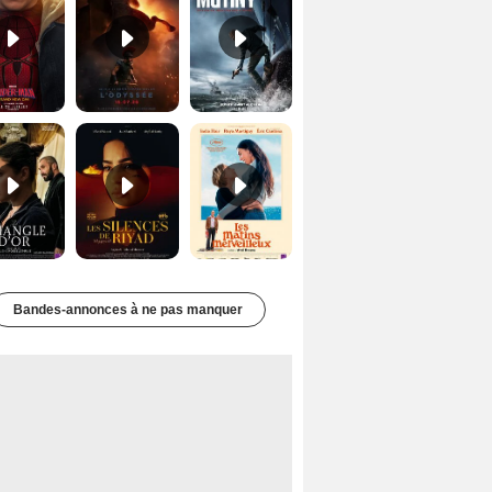
Le Triangle d'or Bande-annonce VF
Les Silences de Riyad Bande-annonce VO STFR
Les Matins merveilleux Bande-annonce VF
Bandes-annonces à ne pas manquer