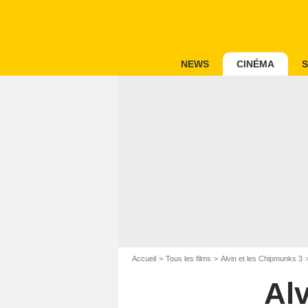
NEWS
CINÉMA
S
Accueil
Tous les films
Alvin et les Chipmunks 3
Al