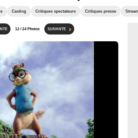
es
Casting
Critiques spectateurs
Critiques presse
Strea
NTE
12
/ 24 Photos
SUIVANTE