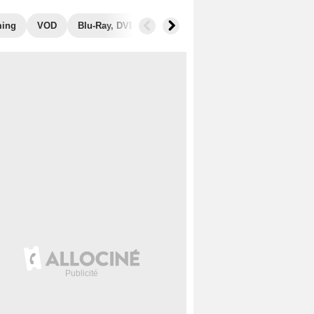
ming
VOD
Blu-Ray, DVD
Photos
Musique
Secrets de