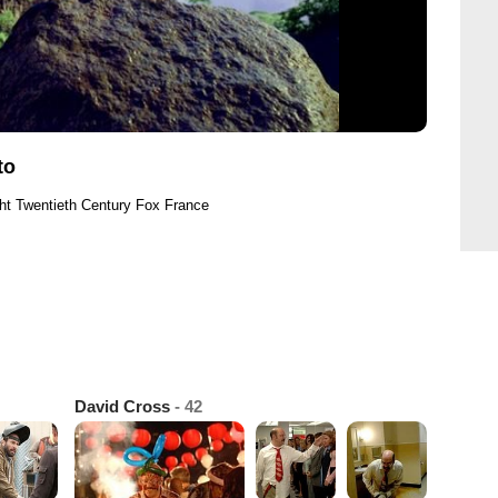
to
ht Twentieth Century Fox France
David Cross
- 42