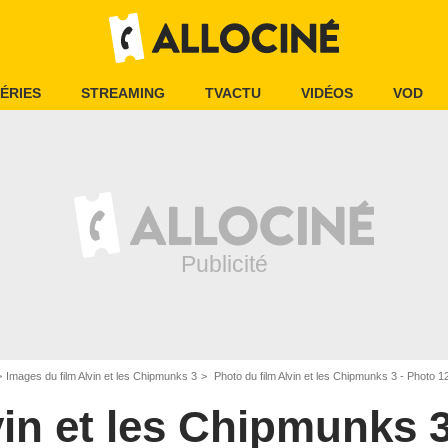
ÉRIES
STREAMING
TVACTU
VIDÉOS
VOD
Images du film Alvin et les Chipmunks 3
Photo du film Alvin et les Chipmunks 3 - Photo 1
vin et les Chipmunks 