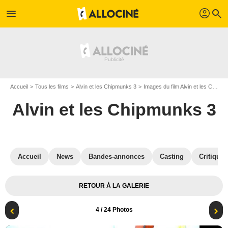
profil
menu
search
Accueil
Tous les films
Alvin et les Chipmunks 3
Images du film Alvin et les Chipmunks 3
Alvin et les Chipmunks 3
Accueil
News
Bandes-annonces
Casting
Critiques
RETOUR À LA GALERIE
4
/ 24 Photos