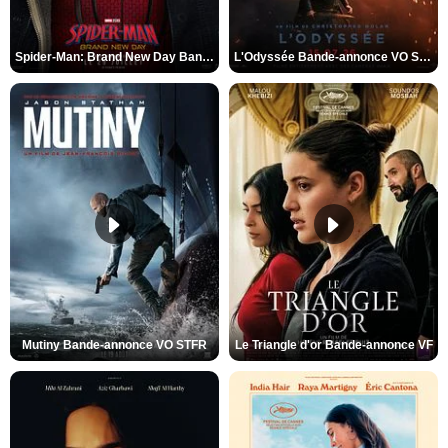
Spider-Man: Brand New Day Bande-annonce VO STFR
L'Odyssée Bande-annonce VO STFR
Mutiny Bande-annonce VO STFR
Le Triangle d'or Bande-annonce VF