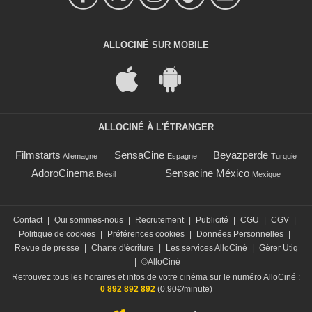
ALLOCINÉ SUR MOBILE
ALLOCINÉ À L'ÉTRANGER
Filmstarts
SensaCine
Beyazperde
Allemagne
Espagne
Turquie
AdoroCinema
Sensacine México
Brésil
Mexique
Contact
|
Qui sommes-nous
|
Recrutement
|
Publicité
|
CGU
|
CGV
|
Politique de cookies
|
Préférences cookies
|
Données Personnelles
|
Revue de presse
|
Charte d'écriture
|
Les services AlloCiné
|
Gérer Utiq
|
©AlloCiné
Retrouvez tous les horaires et infos de votre cinéma sur le numéro AlloCiné :
0 892 892 892
(0,90€/minute)