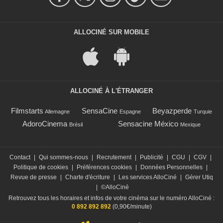
ALLOCINÉ SUR MOBILE
ALLOCINÉ À L'ÉTRANGER
Filmstarts
SensaCine
Beyazperde
Allemagne
Espagne
Turquie
AdoroCinema
Sensacine México
Brésil
Mexique
Contact
|
Qui sommes-nous
|
Recrutement
|
Publicité
|
CGU
|
CGV
|
Politique de cookies
|
Préférences cookies
|
Données Personnelles
|
Revue de presse
|
Charte d'écriture
|
Les services AlloCiné
|
Gérer Utiq
|
©AlloCiné
Retrouvez tous les horaires et infos de votre cinéma sur le numéro AlloCiné :
0 892 892 892
(0,90€/minute)