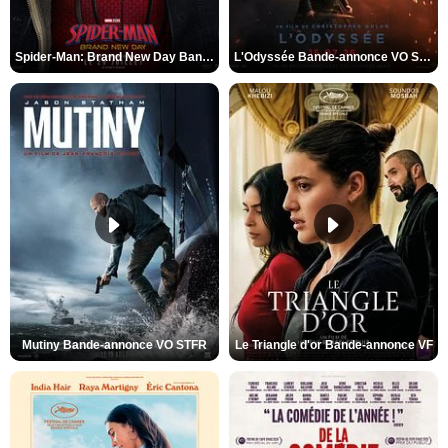
Spider-Man: Brand New Day Bande-annonce VO STFR
L'Odyssée Bande-annonce VO STFR
Mutiny Bande-annonce VO STFR
Le Triangle d'or Bande-annonce VF