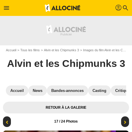
profil
menu
search
Accueil
Tous les films
Alvin et les Chipmunks 3
Images du film Alvin et les Chipmunks 3
Alvin et les Chipmunks 3
Accueil
News
Bandes-annonces
Casting
Critiques
RETOUR À LA GALERIE
17
/ 24 Photos