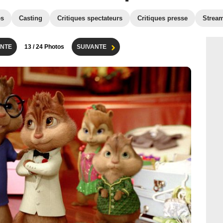
es
Casting
Critiques spectateurs
Critiques presse
Strea
NTE
13
/ 24 Photos
SUIVANTE