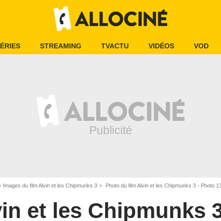
ÉRIES
STREAMING
TVACTU
VIDÉOS
VOD
Images du film Alvin et les Chipmunks 3
Photo du film Alvin et les Chipmunks 3 - Photo 1
vin et les Chipmunks 