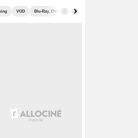
ming
VOD
Blu-Ray, DVD
Photos
Musique
Secrets de