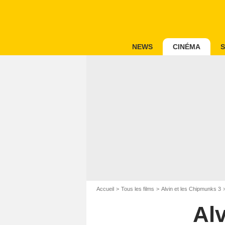
NEWS
CINÉMA
S
Accueil
Tous les films
Alvin et les Chipmunks 3
Al