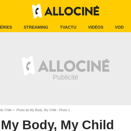
ÉRIES
STREAMING
TVACTU
VIDÉOS
VOD
My Child
Photo de My Body, My Child - Photo 1
My Body, My Child