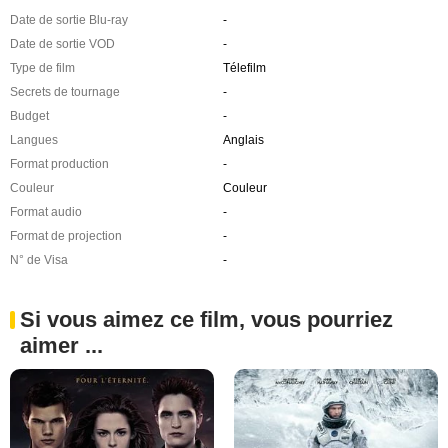
Date de sortie Blu-ray
-
Date de sortie VOD
-
Type de film
Télefilm
Secrets de tournage
-
Budget
-
Langues
Anglais
Format production
-
Couleur
Couleur
Format audio
-
Format de projection
-
N° de Visa
-
Si vous aimez ce film, vous pourriez
aimer ...