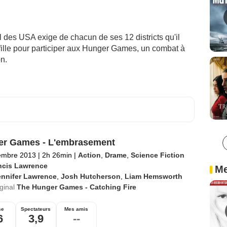
l des USA exige de chacun de ses 12 districts qu'il
fille pour participer aux Hunger Games, un combat à
on.
r Games - L'embrasement
embre 2013
|
2h 26min
|
Action
,
Drame
,
Science Fiction
ncis Lawrence
Me
ennifer Lawrence
,
Josh Hutcherson
,
Liam Hemsworth
iginal
The Hunger Games - Catching Fire
se
Spectateurs
Mes amis
6
3,9
--