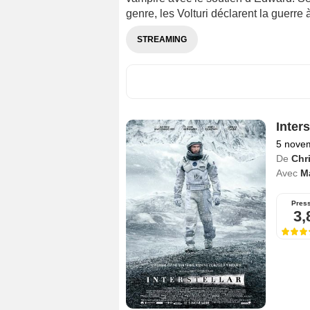
genre, les Volturi déclarent la guerre à
STREAMING
Inters
5 nove
De
Chr
Avec
M
Pres
3,