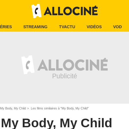
ÉRIES
STREAMING
TVACTU
VIDÉOS
VOD
My Body, My Child
Les films similaires à "My Body, My Child"
My Body, My Child