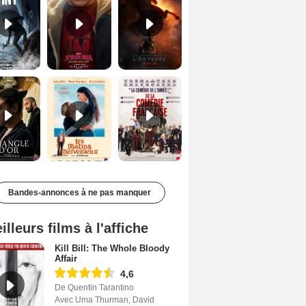
Le Triangle d'or Bande-annonce VF
Les Matins merveilleux Bande-annonce VF
De la Comédie-Française Teaser VF
Bandes-annonces à ne pas manquer
illeurs films à l'affiche
Kill Bill: The Whole Bloody
Affair
4,6
De Quentin Tarantino
Avec Uma Thurman, David