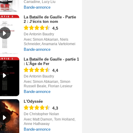
Carradine, Lucy Liu
Bande-annonce
La Bataille de Gaulle - Partie
2 : J’écris ton nom
4,5
De Antonin Baudry
Avec Simon Abkarian, Niels
Schneider, Anamaria Vartolomei
Bande-annonce
La Bataille de Gaulle - partie 1
: L'Âge de Fer
4,4
De Antonin Baudry
Avec Simon Abkarian, Simon
Russell Beale, Florian Lesieur
Bande-annonce
L'Odyssée
4,3
De Christopher Nolan
Avec Matt Damon, Tom Holland,
Anne Hathaway
Bande-annonce