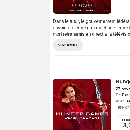
Dans le futur, le gouvernement fédéra
envoie un jeune garçon et une jeune 
mort retransmis en direct à la télévisi
STREAMING
Hunge
27 nov
De
Fra
Avec
J
Titre or
Pres
3,