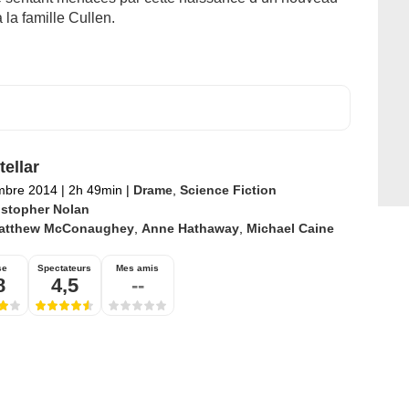
 la famille Cullen.
tellar
mbre 2014
|
2h 49min
|
Drame
,
Science Fiction
istopher Nolan
atthew McConaughey
,
Anne Hathaway
,
Michael Caine
se
Spectateurs
Mes amis
8
4,5
--