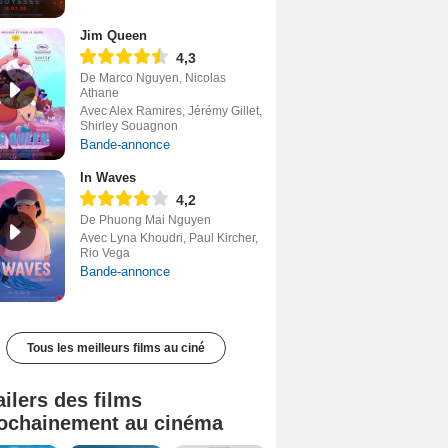
Jim Queen
4,3
De Marco Nguyen, Nicolas
Athane
Avec Alex Ramires, Jérémy Gillet,
Shirley Souagnon
Bande-annonce
In Waves
4,2
De Phuong Mai Nguyen
Avec Lyna Khoudri, Paul Kircher,
Rio Vega
Bande-annonce
Tous les meilleurs films au ciné
ailers des films
ochainement au cinéma
Tombé du ciel Bande-annonce VF
La fin d’Oak Street Bande-annonce VO STFR
Soudain Bande-annonce VF STFR