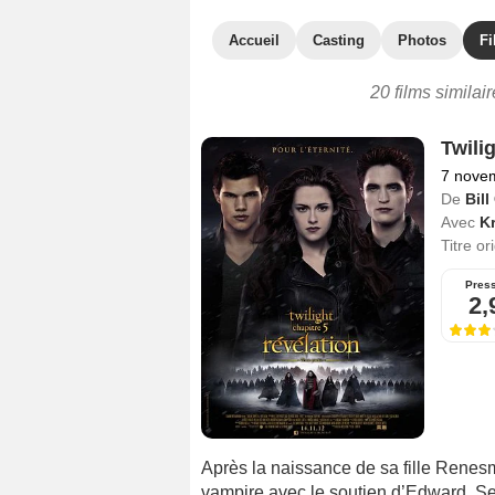
Accueil
Casting
Photos
Fi
20 films similai
Twilig
7 nove
De
Bil
Avec
Kr
Titre or
Pres
2,
Après la naissance de sa fille Renes
vampire avec le soutien d’Edward. S