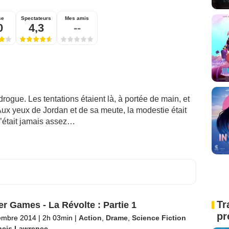
se
Spectateurs
Mes amis
0
4,3
--
rogue. Les tentations étaient là, à portée de main, et
 Aux yeux de Jordan et de sa meute, la modestie était
’était jamais assez…
Tr
r Games - La Révolte : Partie 1
pr
embre 2014
|
2h 03min
|
Action
,
Drame
,
Science Fiction
ncis Lawrence