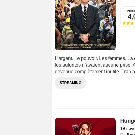
Pres
4,
L’argent. Le pouvoir. Les femmes. La d
les autorités n’avaient aucune prise.
devenue complètement inutile. Trop n
STREAMING
Hunge
19 nov
De
Fra