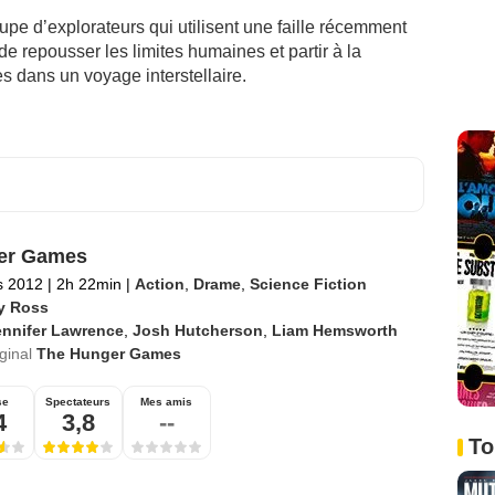
upe d’explorateurs qui utilisent une faille récemment
e repousser les limites humaines et partir à la
 dans un voyage interstellaire.
er Games
s 2012
|
2h 22min
|
Action
,
Drame
,
Science Fiction
y Ross
ennifer Lawrence
,
Josh Hutcherson
,
Liam Hemsworth
iginal
The Hunger Games
se
Spectateurs
Mes amis
4
3,8
--
To