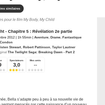
lms similaires
res pour le film My Body, My Child
ht - Chapitre 5 : Révélation 2e partie
mbre 2012
|
1h 55min
|
Aventure
,
Drame
,
Fantastique
l Condon
isten Stewart
,
Robert Pattinson
,
Taylor Lautner
iginal
The Twilight Saga: Breaking Dawn - Part 2
se
Spectateurs
Mes amis
9
3,0
--
mée, Bella s’adapte peu à peu à sa nouvelle vie de
e sentant menacés par cette naissance d’un nouveau