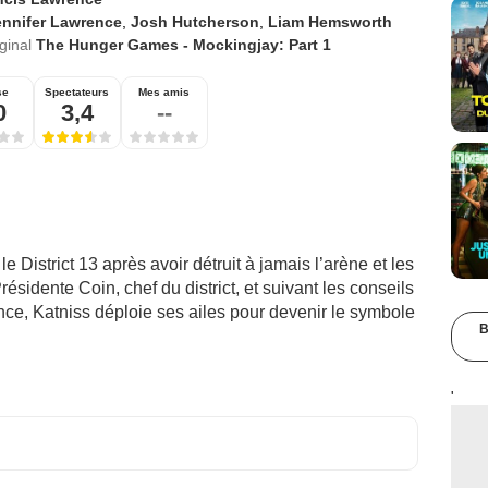
ennifer Lawrence
,
Josh Hutcherson
,
Liam Hemsworth
iginal
The Hunger Games - Mockingjay: Part 1
se
Spectateurs
Mes amis
0
3,4
--
 District 13 après avoir détruit à jamais l’arène et les
idente Coin, chef du district, et suivant les conseils
ance, Katniss déploie ses ailes pour devenir le symbole
B
'