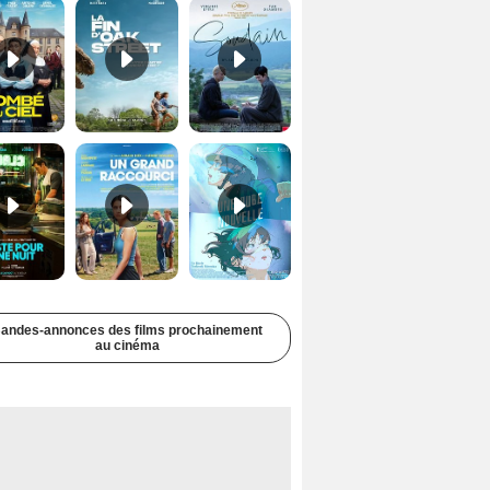
Juste pour une nuit Bande-annonce VO STFR
Un grand raccourci Bande-annonce VF
Une aube nouvelle Bande-annonce VO STFR
andes-annonces des films prochainement
au cinéma