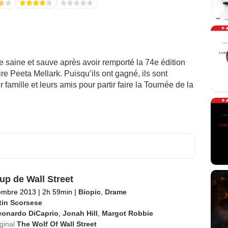
e saine et sauve après avoir remporté la 74e édition
 Peeta Mellark. Puisqu’ils ont gagné, ils sont
r famille et leurs amis pour partir faire la Tournée de la
up de Wall Street
embre 2013
|
2h 59min
|
Biopic
,
Drame
tin Scorsese
eonardo DiCaprio
,
Jonah Hill
,
Margot Robbie
iginal
The Wolf Of Wall Street