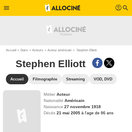
profil
menu
search
Accueil
Stars
Acteurs
Acteur américain
Stephen Elliott
Stephen Elliott
Accueil
Filmographie
Streaming
VOD, DVD
Métier
Acteur
Nationalité
Américain
Naissance
27 novembre 1918
Décès
21 mai 2005
à l'age de 86 ans