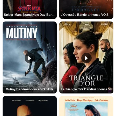
Spider-Man: Brand New Day Bande-annonce VO STFR
L'Odyssée Bande-annonce VO STFR
Mutiny Bande-annonce VO STFR
Le Triangle d'or Bande-annonce VF