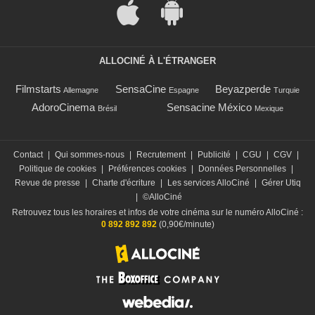
ALLOCINÉ À L'ÉTRANGER
Filmstarts
SensaCine
Beyazperde
Allemagne
Espagne
Turquie
AdoroCinema
Sensacine México
Brésil
Mexique
Contact
|
Qui sommes-nous
|
Recrutement
|
Publicité
|
CGU
|
CGV
|
Politique de cookies
|
Préférences cookies
|
Données Personnelles
|
Revue de presse
|
Charte d'écriture
|
Les services AlloCiné
|
Gérer Utiq
|
©AlloCiné
Retrouvez tous les horaires et infos de votre cinéma sur le numéro AlloCiné :
0 892 892 892
(0,90€/minute)