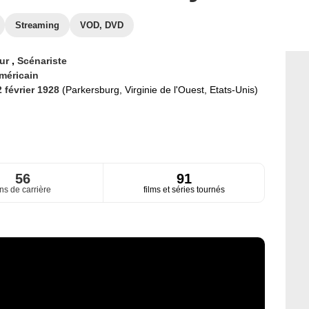
Streaming
VOD, DVD
eur
,
Scénariste
méricain
2 février 1928
(Parkersburg, Virginie de l'Ouest, Etats-Unis)
56
91
ns de carrière
films et séries tournés