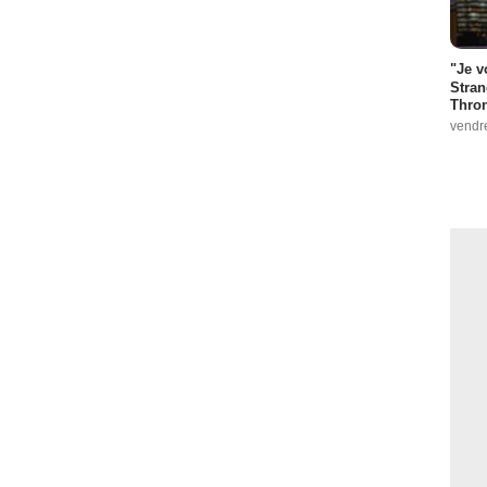
"Je v
Stran
Thro
vendr