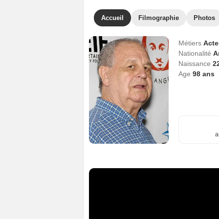
Accueil
Filmographie
Photos
Métiers
Act
Nationalité
A
Naissance
2
Age
98
ans
a