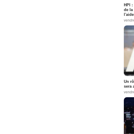
HPI :
de la
l'aid
vendr
Un rô
sera 
vendr