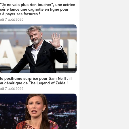
 "Je ne vais plus rien toucher", une actrice
 série lance une cagnotte en ligne pour
er à payer ses factures !
edi 7 août 2026
le posthume surprise pour Sam Neill : il
au générique de The Legend of Zelda !
edi 7 août 2026