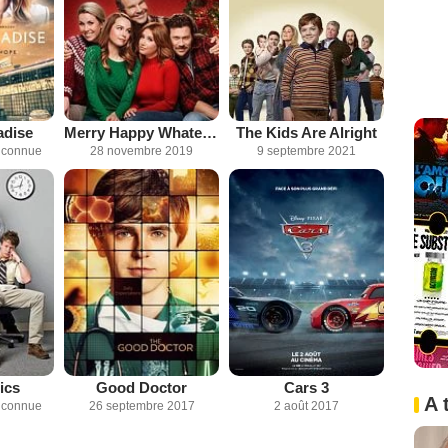
adise
Merry Happy Whatever
The Kids Are Alright
inconnue
28 novembre 2019
9 septembre 2021
ics
Good Doctor
Cars 3
A 
inconnue
26 septembre 2017
2 août 2017