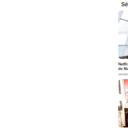
Sé
Netfl
de Ma
vendr