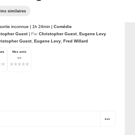
lms similaires
sortie inconnue
|
1h 24min
|
Comédie
stopher Guest
Par
Christopher Guest
,
Eugene Levy
|
ristopher Guest
,
Eugene Levy
,
Fred Willard
urs
Mes amis
--