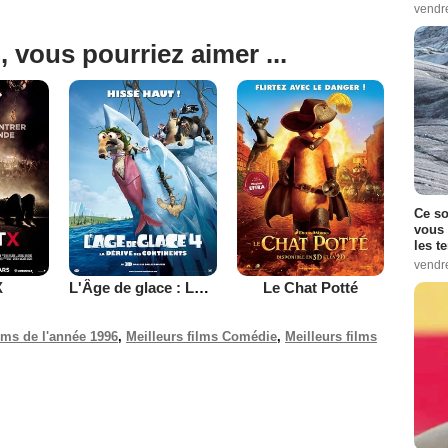
vendr
, vous pourriez aimer ...
Ce so
vous 
les t
vendr
X
L'Âge de glace : La dérive des continents
Le Chat Potté
ilms de l'année 1996
,
Meilleurs films Comédie
,
Meilleurs films