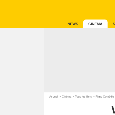
NEWS
CINÉMA
S
Accueil
Cinéma
Tous les films
Films Comédie