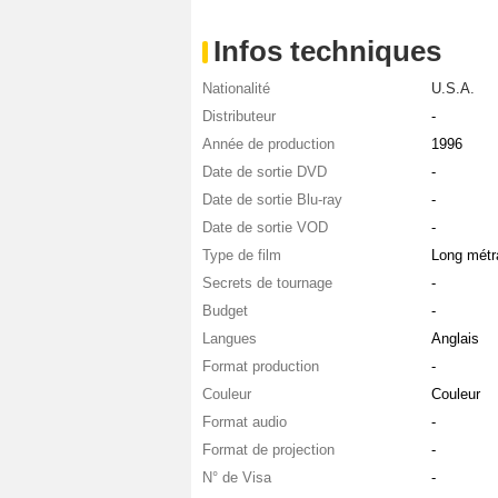
Infos techniques
Nationalité
U.S.A.
Distributeur
-
Année de production
1996
Date de sortie DVD
-
Date de sortie Blu-ray
-
Date de sortie VOD
-
Type de film
Long métr
Secrets de tournage
-
Budget
-
Langues
Anglais
Format production
-
Couleur
Couleur
Format audio
-
Format de projection
-
N° de Visa
-