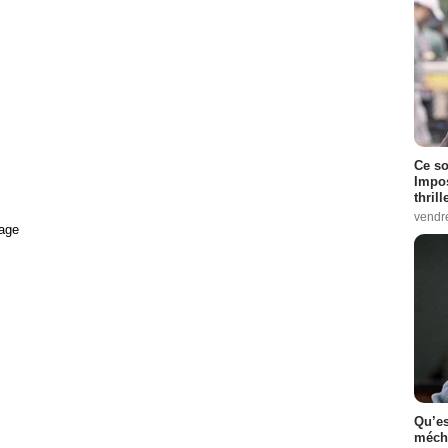
Ce so
Impos
thrill
vendr
age
Qu’es
méch