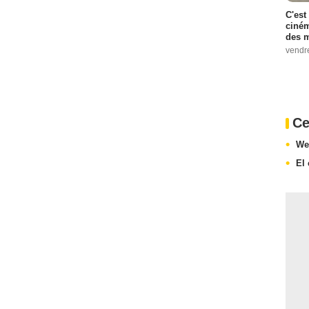
C'est
ciném
des m
vendr
Ce
We
El