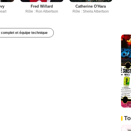
evy
Fred Willard
Catherine O'Hara
Pearl
Rôle : Ron Albertson
Rôle : Sheila Albertson
 complet et équipe technique
To