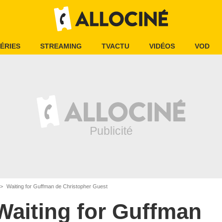
ÉRIES
STREAMING
TVACTU
VIDÉOS
VOD
Waiting for Guffman de Christopher Guest
Waiting for Guffman