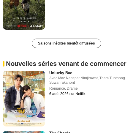
Saisons inédites bientôt diffusées
Nouvelles séries venant de commencer
Unlucky Bae
Avec
Mac Nattapat Nimjirawat
,
Tham Tupthong
Suwanrakanont
Romance
,
Drame
6 août 2026 sur Netflix