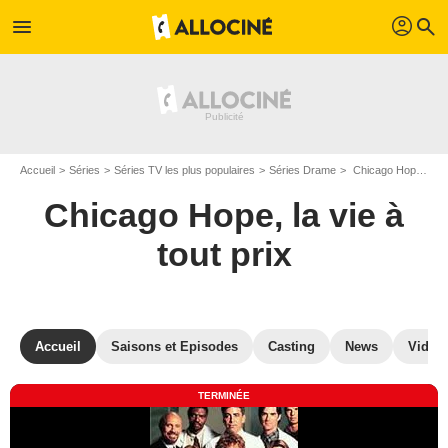
profil
menu
search
Accueil
Séries
Séries TV les plus populaires
Séries Drame
Chicago Hope, la vie à tout prix
Chicago Hope, la vie à
tout prix
Accueil
Saisons et Episodes
Casting
News
Vidéo
TERMINÉE