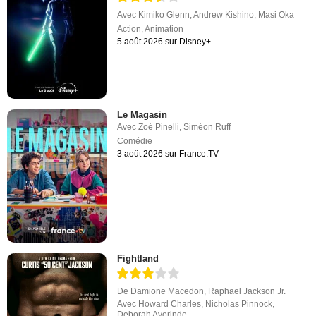
Avec
Kimiko Glenn
,
Andrew Kishino
,
Masi Oka
Action
,
Animation
5 août 2026 sur Disney+
Le Magasin
Avec
Zoé Pinelli
,
Siméon Ruff
Comédie
3 août 2026 sur France.TV
Fightland
De
Damione Macedon
,
Raphael Jackson Jr.
Avec
Howard Charles
,
Nicholas Pinnock
,
Deborah Ayorinde