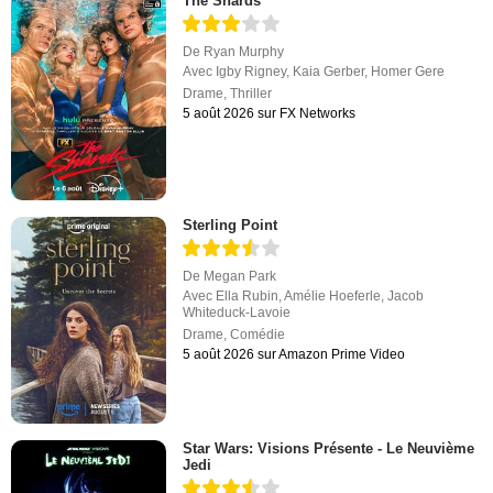
The Shards
De
Ryan Murphy
Avec
Igby Rigney
,
Kaia Gerber
,
Homer Gere
Drame
,
Thriller
5 août 2026 sur FX Networks
Sterling Point
De
Megan Park
Avec
Ella Rubin
,
Amélie Hoeferle
,
Jacob
Whiteduck-Lavoie
Drame
,
Comédie
5 août 2026 sur Amazon Prime Video
Star Wars: Visions Présente - Le Neuvième
Jedi