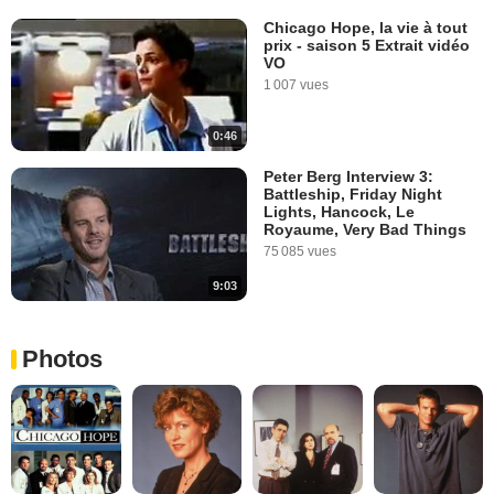
Chicago Hope, la vie à tout
prix - saison 5 Extrait vidéo
VO
1 007 vues
0:46
Peter Berg Interview 3:
Battleship, Friday Night
Lights, Hancock, Le
Royaume, Very Bad Things
75 085 vues
9:03
Photos