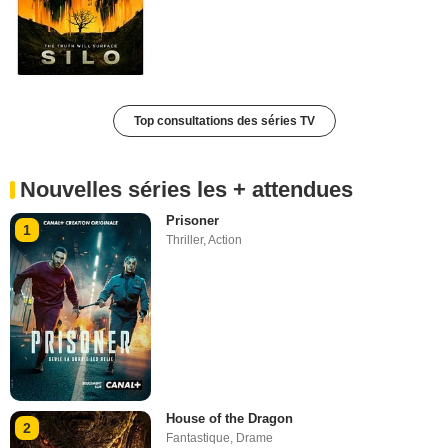
Top consultations des séries TV
Nouvelles séries les + attendues
Prisoner
1
Thriller
,
Action
House of the Dragon
2
Fantastique
,
Drame