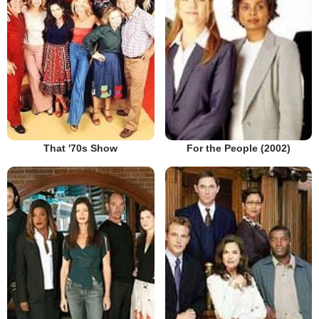
That '70s Show
For the People (2002)